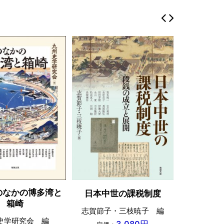
のなかの博多湾と
日本中世の課税制度
海外の日
箱崎
志賀節子・三枝暁子 編
黄霄龍・
史学研究会 編
3,080円