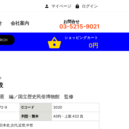
マイページ
ログイン
お問合せ
せ
会社案内
03-5215-9021
ショッピングカート
shopping_basket
ARCH
0円
ク
較
憲 編／国立歴史民俗博物館 監修
72-9
Cコード
3020
判型・製本
A5判・上製 432 頁
日本史,古代,近世,中世