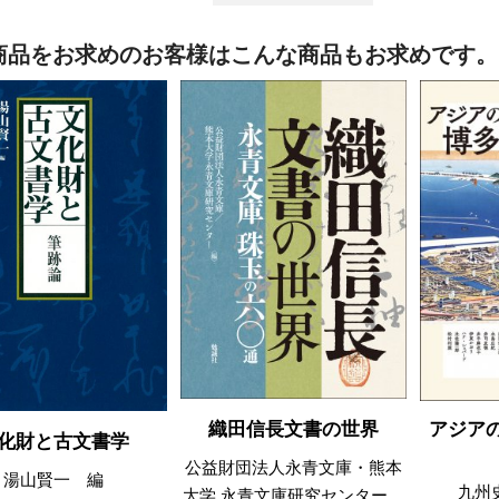
商品をお求めのお客様はこんな商品もお求めです。
アジア
織田信長文書の世界
化財と古文書学
公益財団法人永青文庫・熊本
湯山賢一 編
九州
大学 永青文庫研究センター