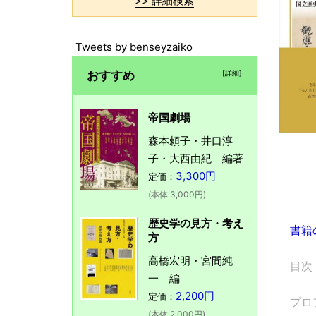
>> 詳細検索
Tweets by benseyzaiko
おすすめ
[詳細]
帝国劇場
森本頼子・井口淳
子・大西由紀 編著
3,300円
定価：
(本体 3,000円)
歴史学の見方・考え
書籍
方
高橋宏明・宮間純
目次
一 編
2,200円
定価：
プロ
(本体 2,000円)