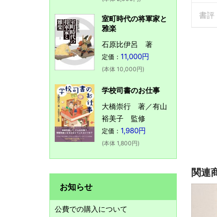
書評
室町時代の将軍家と
雅楽
石原比伊呂 著
11,000円
定価：
(本体 10,000円)
学校司書のお仕事
大橋崇行 著／有山
裕美子 監修
1,980円
定価：
(本体 1,800円)
関連
お知らせ
公費での購入について