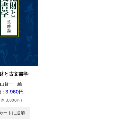
財と古文書学
山賢一 編
3,960円
価：
本体 3,600円)
カートに追加