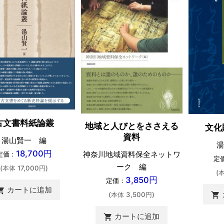
古文書料紙論叢
地域と人びとをささえる
文化
資料
湯山賢一 編
湯
18,700円
神奈川地域資料保全ネットワ
定価：
定
ーク 編
(本体 17,000円)
(
3,850円
定価：
カートに追加
ing_cart
shopping_cart
(本体 3,500円)
カートに追加
shopping_cart