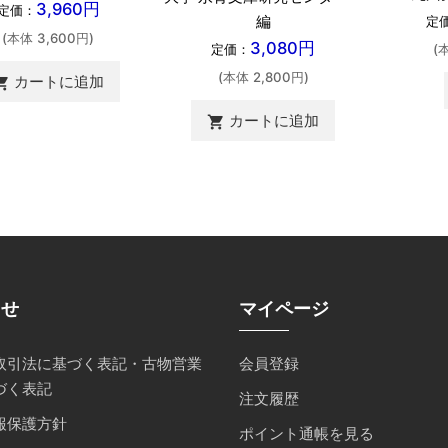
3,960円
定価：
編
定
(本体 3,600円)
3,080円
(
定価：
(本体 2,800円)
カートに追加
ing_cart
カートに追加
shopping_cart
らせ
マイページ
取引法に基づく表記・古物営業
会員登録
づく表記
注文履歴
報保護方針
ポイント通帳を見る