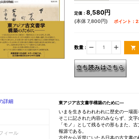
8,580円
定価：
(本体 7,800円)
ポイント：23
remove
add
数量 :
shopping_cart
の詳細
東アジア古文書学構築のために―
いまを生きるわれわれに歴史の一場面
そこに記された内容のみならず、文字
「モノ」として残るその形もまた、古
報源である。
フィール
古代から近世にいたる日本の古文書の