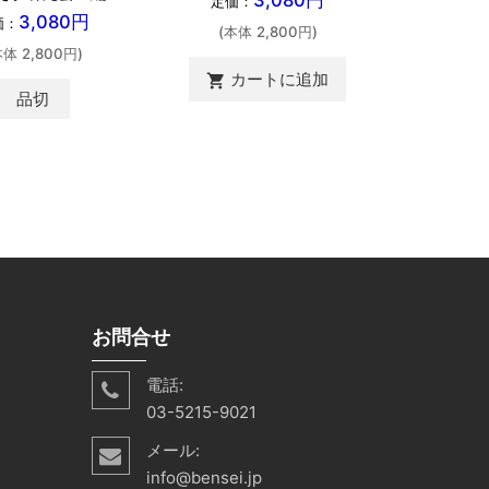
定価：
定価：
3,080円
価：
(本体 2,800円)
(本体 
本体 2,800円)
カートに追加
カ
shopping_cart
shopping_cart
品切
お問合せ
電話:
03-5215-9021
メール:
info@bensei.jp