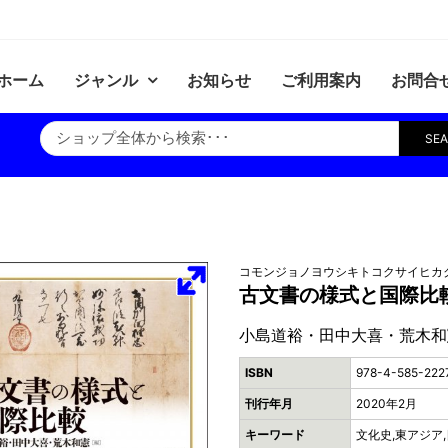
ホーム
ジャンル
お知らせ
ご利用案内
お問合
SE
コモンジョノヨウシキトコクサイヒカ
古文書の様式と国際比
小島道裕・田中大喜・荒木和
ISBN
978-4-585-222
刊行年月
2020年2月
キーワード
文化史,東アジア,