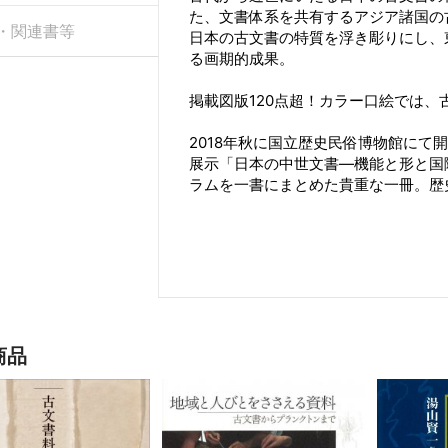
た、文書体系を共有するアジア諸国の
・関連書等
日本の古文書の特質を浮き彫りにし、
る画期的成果。
掲載図版120点超！カラー口絵では
2018年秋に国立歴史民俗博物館にて
展示「日本の中世文書―機能と形と国
ラムを一書にまとめた貴重な一冊。歴
商品