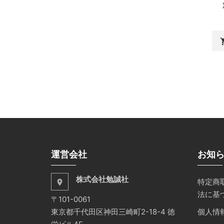
shopp
運営会社
お知
株式会社勉誠社
特定商
place
法に基
〒101-0061
東京都千代田区神田三崎町2-18-4 徳
個人情