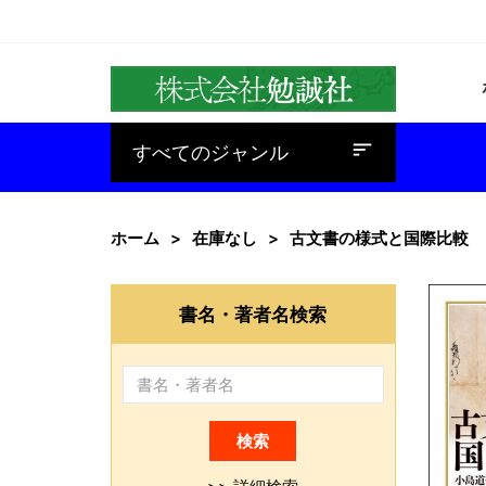
baseline_sort
すべてのジャンル
ホーム
在庫なし
古文書の様式と国際比較
書名・著者名検索