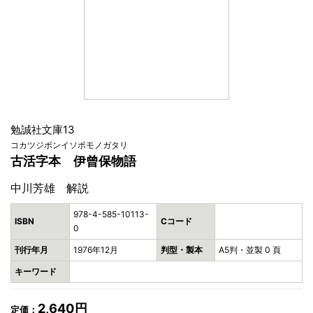
勉誠社文庫13
コカツジボンイソポモノガタリ
古活字本 伊曾保物語
中川芳雄 解説
978-4-585-10113-
ISBN
Cコード
0
刊行年月
1976年12月
判型・製本
A5判・並製 0 頁
キーワード
2,640円
定価：