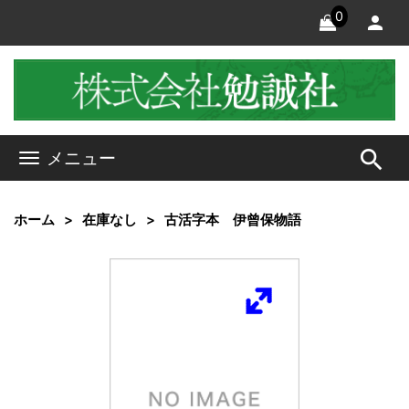
0
search
メニュー
ホーム
在庫なし
古活字本 伊曾保物語