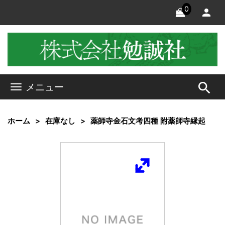
0
search
メニュー
ホーム
在庫なし
薬師寺金石文考四種 附薬師寺縁起