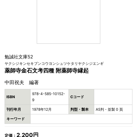
勉誠社文庫52
ヤクシジキンセキブンコウヨンシュツケタリヤクシジエンギ
薬師寺金石文考四種 附薬師寺縁起
中田祝夫 編著
978-4-585-10152-
ISBN
Cコード
9
刊行年月
1978年12月
判型・製本
A5判・並製 0 頁
キーワード
2,200円
定価：