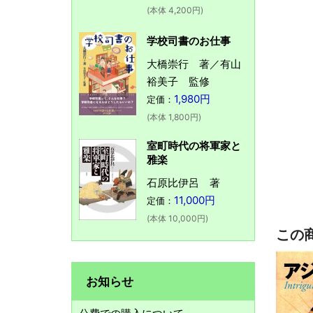
(本体 4,200円)
学校司書のお仕事
大橋崇行 著／有山
裕美子 監修
1,980円
定価：
(本体 1,800円)
室町時代の将軍家と
雅楽
石原比伊呂 著
11,000円
定価：
(本体 10,000円)
この
お知らせ