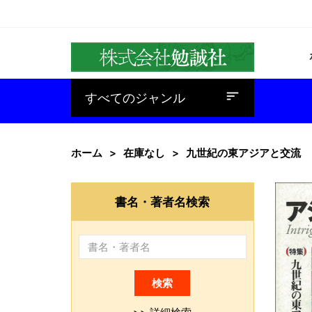
baseline_sort
すべてのジャンル
ホーム
在庫なし
九世紀の東アジアと交流
書名・著者名検索