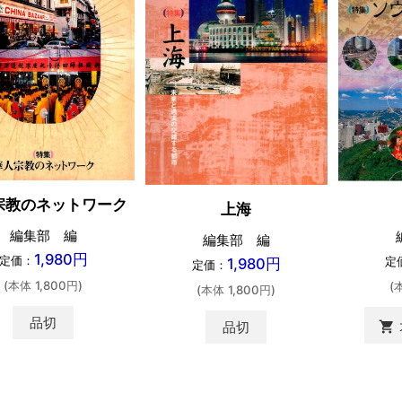
宗教のネットワーク
上海
編集部 編
編集部 編
1,980円
定価：
定
1,980円
定価：
(本体 1,800円)
(
(本体 1,800円)
品切
品切
shopping_cart