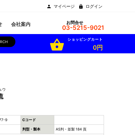
マイページ
ログイン
お問合せ
せ
会社案内
03-5215-9021
ショッピングカート
shopping_basket
ARCH
0円
ュウ
流
77-9
Cコード
判型・製本
A5判・並製 184 頁