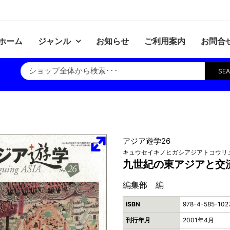
ホーム
ジャンル
お知らせ
ご利用案内
お問合
SE
アジア遊学26
キュウセイキノヒガシアジアトコウリ
九世紀の東アジアと交
編集部 編
ISBN
978-4-585-102
刊行年月
2001年4月