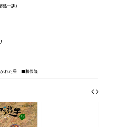
藤浩一訳)
リ
かれた星 ■勝俣隆