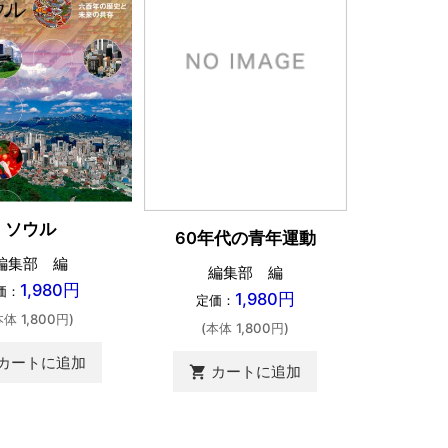
ソウル
特集 中
60年代の青年運動
編集部 編
編
編集部 編
1,980円
価：
定価
1,980円
定価：
本体 1,800円)
(本体 
(本体 1,800円)
カートに追加
カートに追加
shopping_cart