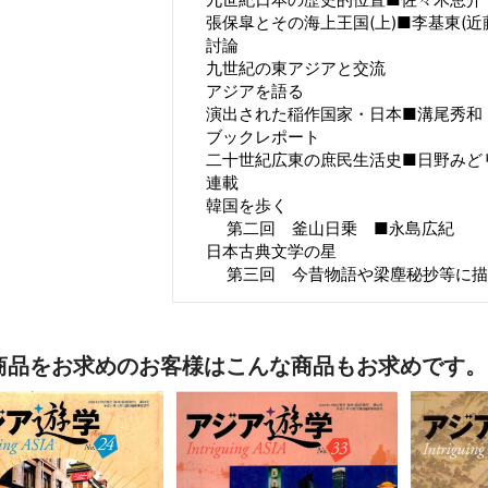
張保皐とその海上王国(上)■李基東(近
討論
九世紀の東アジアと交流
アジアを語る
演出された稲作国家・日本■溝尾秀和
ブックレポート
二十世紀広東の庶民生活史■日野みど
連載
韓国を歩く
第二回 釜山日乗 ■永島広紀
日本古典文学の星
第三回 今昔物語や梁塵秘抄等に描
商品をお求めのお客様はこんな商品もお求めです。