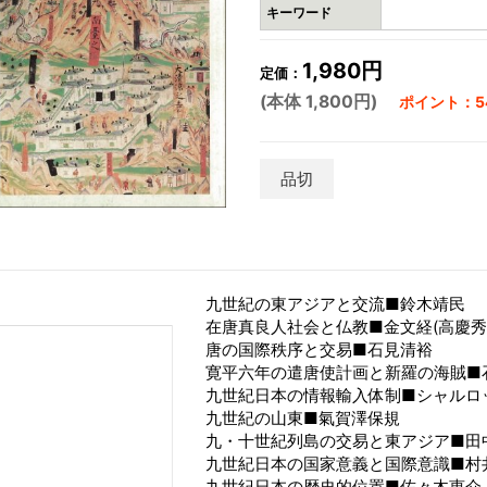
キーワード
1,980円
定価：
(本体 1,800円)
ポイント：54
品切
九世紀の東アジアと交流■鈴木靖民
在唐真良人社会と仏教■金文経(高慶秀
唐の国際秩序と交易■石見清裕
寛平六年の遣唐使計画と新羅の海賊■
九世紀日本の情報輸入体制■シャルロ
九世紀の山東■氣賀澤保規
九・十世紀列島の交易と東アジア■田
九世紀日本の国家意義と国際意識■村
九世紀日本の歴史的位置■佐々木恵介