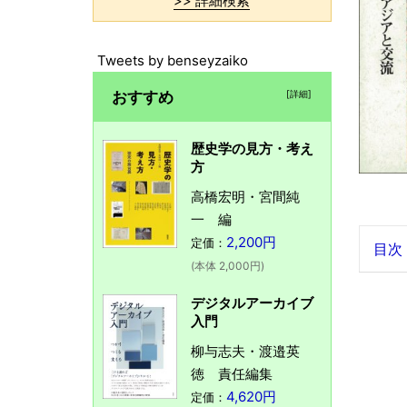
>> 詳細検索
Tweets by benseyzaiko
おすすめ
[詳細]
歴史学の見方・考え
方
高橋宏明・宮間純
一 編
2,200円
定価：
目次
(本体 2,000円)
デジタルアーカイブ
入門
柳与志夫・渡邉英
徳 責任編集
4,620円
定価：