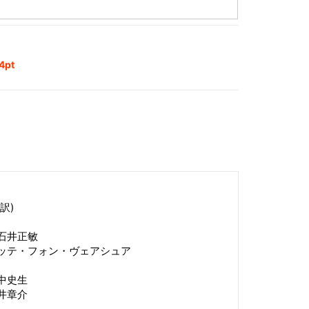
pt
訳)
石井正敏
ッテ・フォン・ヴェアシュア
中史生
井章介