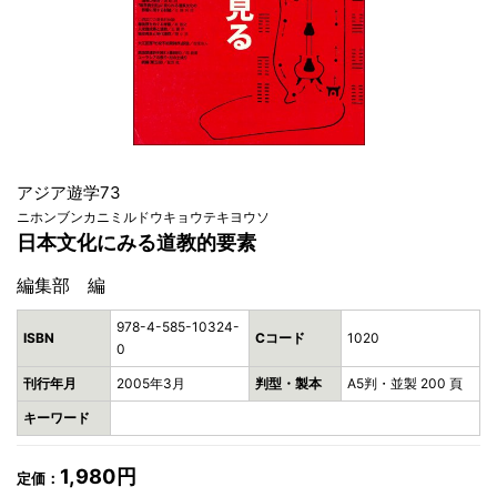
アジア遊学73
ニホンブンカニミルドウキョウテキヨウソ
日本文化にみる道教的要素
編集部 編
978-4-585-10324-
ISBN
Cコード
1020
0
刊行年月
2005年3月
判型・製本
A5判・並製 200 頁
キーワード
1,980円
定価：