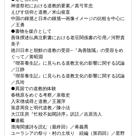
神道祭祀における道教的要素／真弓常忠
えびす信仰と道教／米山俊直
中国の鍾馗と日本の鍾馗―画像イメージの比較を中心に
／王勇
●書物を媒介として
善珠撰述仏典注釈書における老荘関係書の引用／河野貴
美子
徳川日本と朝鮮の道教の受容−『為善陰隲』の受容をめ
ぐって／黄昭淵
『喫茶養生記』に見られる道教文化の影響に関する試論
／江静
『喫茶養生記』に見られる道教文化の影響に関する試論
／呉玲
●異国での道教的体験
春桃原をめぐる考察／泉敬史
入宋僧成尋と道教／王麗萍
策彦周良と明代道教／陳小法
大江匡房『忙校不如閑詩序』訳註／吉原浩人
■連載
渤海関連詩を読む（最終回）／蒋義喬
ユーラシアの祭り・村の土埃り 続編（第四回）／星野