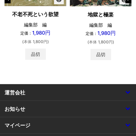
visibility
visibility
不老不死という欲望
地獄と極楽
編集部 編
編集部 編
1,980円
1,980円
定価：
定価：
(本体 1,800円)
(本体 1,800円)
品切
品切
運営会社
お知らせ
マイページ