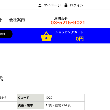
マイページ
ログイン
お問合せ
せ
会社案内
03-5215-9021
ショッピングカート
shopping_basket
ARCH
0円
代
54-7
Cコード
1020
判型・製本
A5判・並製 224 頁