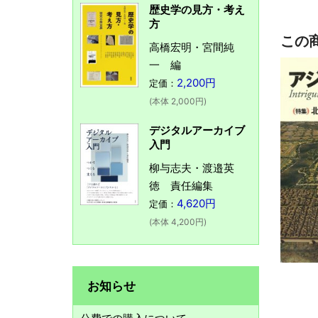
歴史学の見方・考え
方
この
高橋宏明・宮間純
一 編
2,200円
定価：
(本体 2,000円)
デジタルアーカイブ
入門
柳与志夫・渡邉英
徳 責任編集
4,620円
定価：
(本体 4,200円)
お知らせ