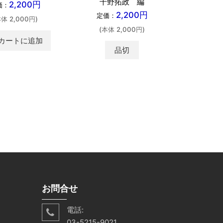
千野拓政 編
2,200円
価：
定価：
2,200円
定価：
本体 2,000円)
(本体 
(本体 2,000円)
カートに追加
カ
shopping_cart
品切
お問合せ
電話:
03-5215-9021