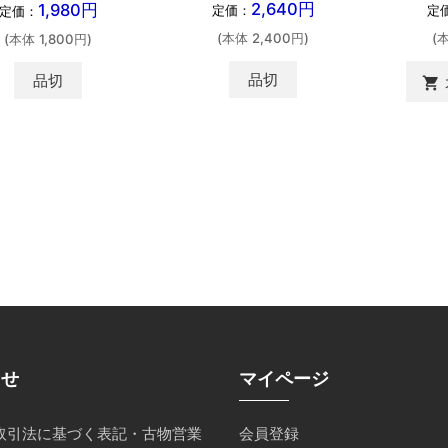
2,640円
1,980円
定価：
定
定価：
(本体 2,400円)
(
(本体 1,800円)
品切
品切
shopping_cart
らせ
マイページ
取引法に基づく表記・古物営業
会員登録