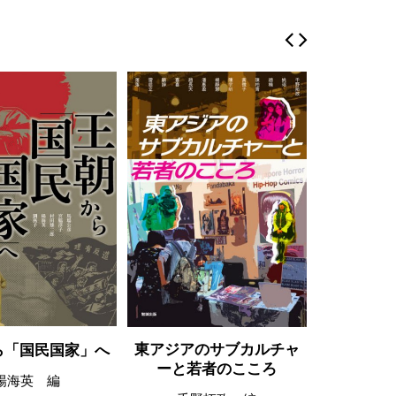
東アジアのサブカルチャ
ら「国民国家」へ
周作人
ーと若者のこころ
楊海英 編
伊藤