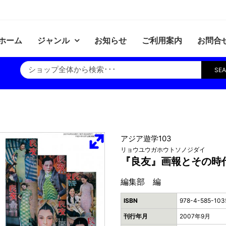
ホーム
ジャンル
お知らせ
ご利用案内
お問合
SE
アジア遊学103
リョウユウガホウトソノジダイ
『良友』画報とその時
編集部 編
ISBN
978-4-585-103
刊行年月
2007年9月