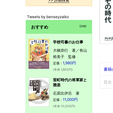
>> 詳細検索
Tweets by benseyzaiko
おすすめ
[詳細]
学校司書のお仕事
大橋崇行 著／有山
裕美子 監修
1,980円
定価：
書籍
(本体 1,800円)
室町時代の将軍家と
目次
雅楽
石原比伊呂 著
11,000円
定価：
(本体 10,000円)