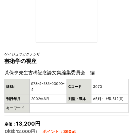
ゲイジュツガクノシザ
芸術学の視座
眞保亨先生古稀記念論文集編集委員会 編
978-4-585-03090-
ISBN
Cコード
3070
4
刊行年月
2002年6月
判型・製本
A5判・上製 512 頁
キーワード
13,200円
定価：
(本体 12,000円)
ポイント：360pt