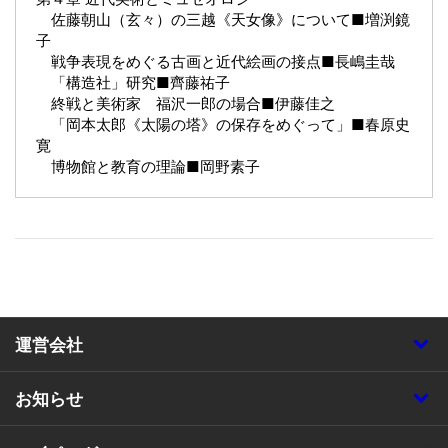
佐藤朝山（玄々）の三越《天女像》について■増渕鏡
子
戦争表現をめぐる古画と近代絵画の接点■長嶋圭哉
「構造社」研究■齊藤祐子
終戦と美術家 福沢一郎の場合■伊藤佳之
「岡本太郎《太陽の塔》の保存をめぐって」■春原史
寛
博物館と教育の理論■岡野素子
運営会社
お知らせ