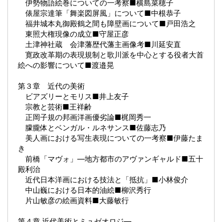
伊勢物語絵巻についての一考察■横島菜穂子
俵屋宗達筆「舞楽図屏風」について■中根恭子
福井城本丸御殿鶴之間も障壁画について■戸田浩之
東照大権現像の成立■守屋正彦
土津神社蔵 会津藩歴代藩主画像考■川延安直
寛政改革期の表現規制と歌川派を中心とする役者大首
絵への影響について■渡邉晃
第３章 近代の美術
ビアズリーとモリス■井上友子
宗教と芸術■王祥齢
正岡子規の邦画洋画優劣論■梶岡秀一
朦朧体とベンガル・ルネサンス■佐藤志乃
美人画における写生表現についての一考察■伊藤たま
き
前橋「マヴォ」―地方都市のアヴァンギャルド■五十
殿利治
近代日本洋画における技法と「抵抗」■小林俊介
中山巍における日本的油絵■柳沢秀行
片山敏彦の絵画資料■大藤敏行
第４章 近代美術とミュゼオロジ―