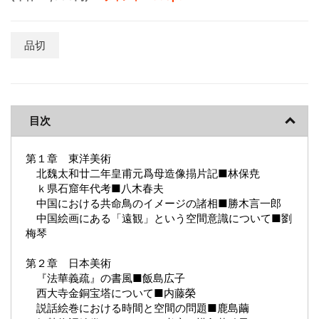
品切
目次
第１章 東洋美術
北魏太和廿二年皇甫元爲母造像搨片記■林保尭
ｋ県石窟年代考■八木春夫
中国における共命鳥のイメージの諸相■勝木言一郎
中国絵画にある「遠観」という空間意識について■劉
梅琴
第２章 日本美術
『法華義疏』の書風■飯島広子
西大寺金銅宝塔について■内藤榮
説話絵巻における時間と空間の問題■鹿島繭