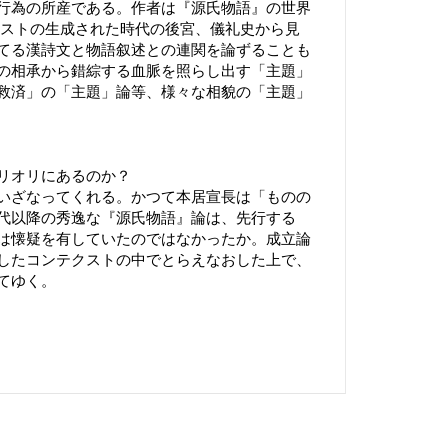
行為の所産である。作者は『源氏物語』の世界
クストの生成された時代の後宮、儀礼史から見
てる漢詩文と物語叙述との連関を論ずることも
の相承から錯綜する血脈を照らし出す「主題」
救済」の「主題」論等、様々な相貌の「主題」
もそもア・プリオリにあるのか？
いざなってくれる。かつて本居宣長は「ものの
代以降の秀逸な『源氏物語』論は、先行する
は懐疑を有していたのではなかったか。成立論
したコンテクストの中でとらえなおした上で、
の先端をおさえてゆく。