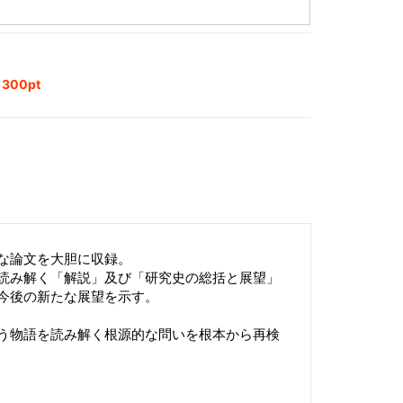
00pt
な論文を大胆に収録。
読み解く「解説」及び「研究史の総括と展望」
今後の新たな展望を示す。
う物語を読み解く根源的な問いを根本から再検