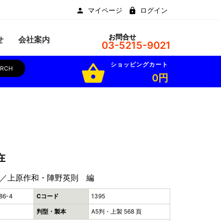
マイページ
ログイン
お問合せ
せ
会社案内
03-5215-9021
ショッピングカート
shopping_basket
ARCH
0円
在
／上原作和・陣野英則 編
86-4
Cコード
1395
判型・製本
A5判・上製 568 頁