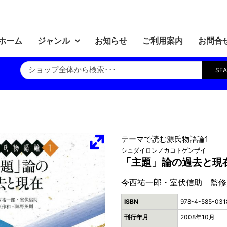
ホーム
ジャンル
お知らせ
ご利用案内
お問合
SE
テーマで読む源氏物語論1
シュダイロンノカコトゲンザイ
「主題」論の過去と現
今西祐一郎・室伏信助 監修
ISBN
978-4-585-031
刊行年月
2008年10月