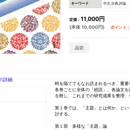
キーワード
中古,古典,評論
11,000円
定価：
(本体 10,000円)
ポイント：3
品切
の詳細
時を隔ててもなお読まれるべき、重要
各巻ごとに全体の「総説」、各論文を
を附し、これまでの研究成果を整理、
第１巻では、「主題」とは何か、とい
討する。
第１部 多様な「主題」論