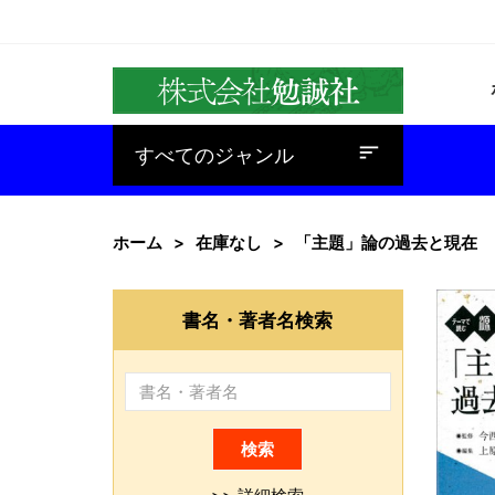
baseline_sort
すべてのジャンル
ホーム
在庫なし
「主題」論の過去と現在
書名・著者名検索