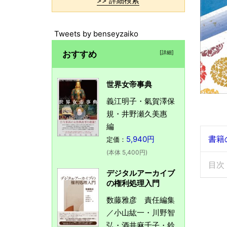
>> 詳細検索
Tweets by benseyzaiko
おすすめ
[詳細]
世界女帝事典
義江明子・氣賀澤保
規・井野瀬久美惠
編
書籍
5,940円
定価：
(本体 5,400円)
目次
デジタルアーカイブ
の権利処理入門
数藤雅彦 責任編集
／小山紘一・川野智
弘・酒井麻千子・鈴