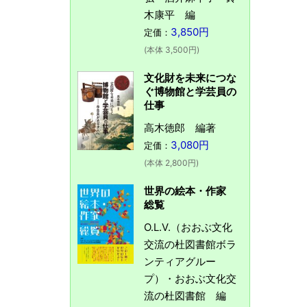
木康平 編
3,850円
定価：
(本体 3,500円)
文化財を未来につな
ぐ博物館と学芸員の
仕事
高木徳郎 編著
3,080円
定価：
(本体 2,800円)
世界の絵本・作家
総覧
O.L.V.（おおぶ文化
交流の杜図書館ボラ
ンティアグルー
プ）・おおぶ文化交
流の杜図書館 編