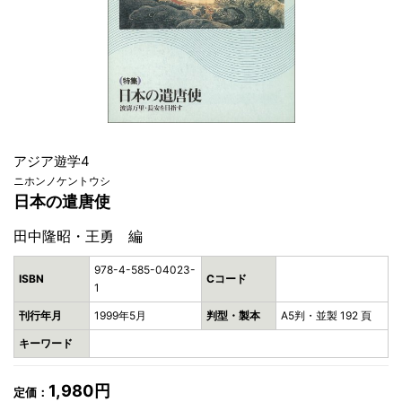
アジア遊学4
ニホンノケントウシ
日本の遣唐使
田中隆昭・王勇 編
978-4-585-04023-
ISBN
Cコード
1
刊行年月
1999年5月
判型・製本
A5判・並製 192 頁
キーワード
1,980円
定価：