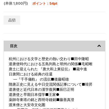
(本体 1,800円)
ポイント：54pt
品切
目次
杭州における文学と歴史の熱い交わり■田中隆昭
遣唐使時代における五島列島と明州の関係■毛昭晰
唐土に迎えられた 『唐大和上東征伝』 ■蔵中進
日唐間における経典の往還
―『千手儀軌』 の流伝■後藤昭雄
隋唐正史に見える中日交流関係記事について■韓昇
遣唐使と近代日本の漢学復興■辰巳正明
遣唐使と早期日本儒学■王家●
薬師寺東塔の銘と西明寺鐘銘■藤善真澄
渡来僧と大安寺文化圏