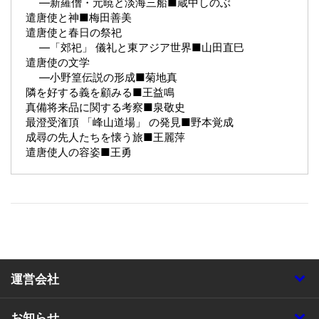
―新羅僧・元暁と淡海三船■蔵中しのぶ
遣唐使と神■梅田善美
遣唐使と春日の祭祀
―「郊祀」 儀礼と東アジア世界■山田直巳
遣唐使の文学
―小野篁伝説の形成■菊地真
隣を好する義を顧みる■王益鳴
真備将来品に関する考察■泉敬史
最澄受潅頂 「峰山道場」 の発見■野本覚成
成尋の先人たちを懐う旅■王麗萍
遣唐使人の容姿■王勇
運営会社
お知らせ