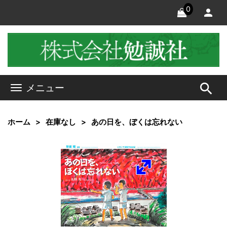
0
search
メニュー
ホーム
在庫なし
あの日を、ぼくは忘れない