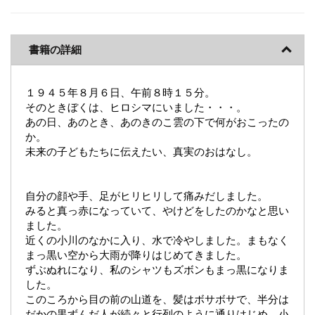
書籍の詳細
１９４５年８月６日、午前８時１５分。
そのときぼくは、ヒロシマにいました・・・。
あの日、あのとき、あのきのこ雲の下で何がおこったの
か。
未来の子どもたちに伝えたい、真実のおはなし。
自分の顔や手、足がヒリヒリして痛みだしました。
みると真っ赤になっていて、やけどをしたのかなと思い
ました。
近くの小川のなかに入り、水で冷やしました。まもなく
まっ黒い空から大雨が降りはじめてきました。
ずぶぬれになり、私のシャツもズボンもまっ黒になりま
した。
このころから目の前の山道を、髪はボサボサで、半分は
だかの黒ずんだ人が続々と行列のように通りはじめ、小