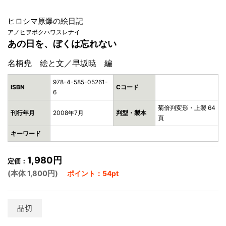
ヒロシマ原爆の絵日記
アノヒヲボクハワスレナイ
あの日を、ぼくは忘れない
名柄尭 絵と文／早坂暁 編
978-4-585-05261-
ISBN
Cコード
6
菊倍判変形・上製 64
刊行年月
2008年7月
判型・製本
頁
キーワード
1,980円
定価：
(本体 1,800円)
ポイント：54pt
品切