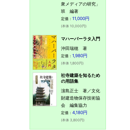
衆メディアの研究」
班 編著
11,000円
定価：
(本体 10,000円)
マハーバーラタ入門
沖田瑞穂 著
1,980円
定価：
(本体 1,800円)
社寺建築を知るため
の用語集
濵島正士 著／文化
財建造物保存技術協
会 編集協力
4,180円
定価：
(本体 3,800円)