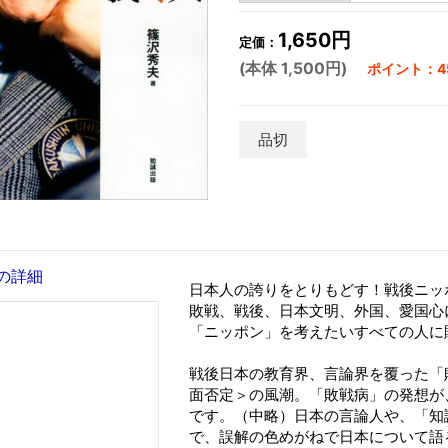
1,650円
定価：
(本体 1,500円)
ポイント：45
品切
の詳細
日本人の誇りをとりもどす！戦後ニッ
敗戦、戦後、日本文明、外国、愛国心
「ニッポン」を考えたいすべての人に
戦後日本の教育界、言論界を覆った「
面否定＞の風潮。「敗戦病」の発想が
です。（中略）日本の言論人や、「知
で、誤解の色めがねで日本について語