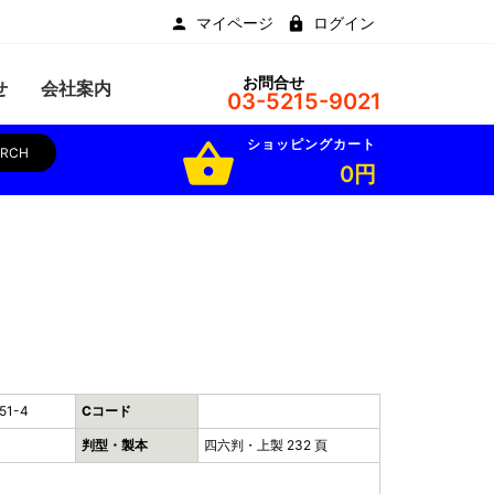
マイページ
ログイン
お問合せ
せ
会社案内
03-5215-9021
ショッピングカート
shopping_basket
ARCH
0円
51-4
Cコード
判型・製本
四六判・上製 232 頁