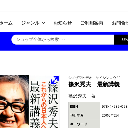
ホーム
ジャンル
お知らせ
ご利用案内
お問合
SE
シノザワヒデオ サイシンコウギ
篠沢秀夫 最新講義
篠沢秀夫 著
ISBN
978-4-585-053
刊行年月
2006年2月
キーワード