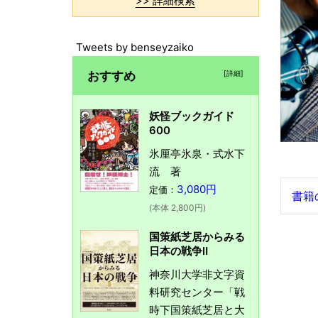
>> 詳細検索
Tweets by benseyzaiko
おすすめ
[詳細]
妖怪ブックガイド
600
氷厘亭氷泉・式水下
流 著
3,080円
定価：
書籍
(本体 2,800円)
国策紙芝居からみる
日本の戦争Ⅱ
神奈川大学非文字資
料研究センター「戦
時下国策紙芝居と大