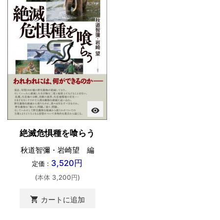
visibility
絶滅危惧種を喰らう
秋道智彌・岩崎望 編
3,520円
定価：
(本体 3,200円)
shopping_cart
カートに追加