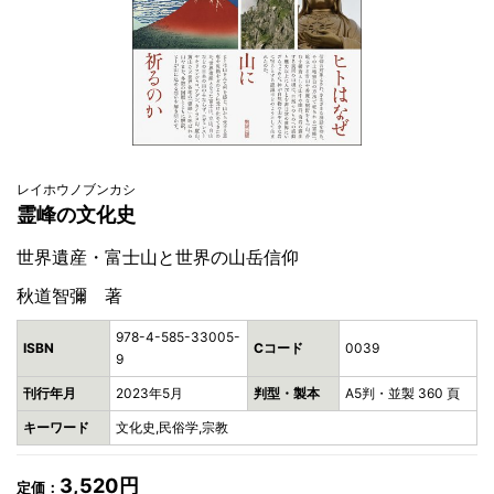
レイホウノブンカシ
霊峰の文化史
世界遺産・富士山と世界の山岳信仰
秋道智彌 著
978-4-585-33005-
ISBN
Cコード
0039
9
刊行年月
2023年5月
判型・製本
A5判・並製 360 頁
キーワード
文化史,民俗学,宗教
3,520円
定価：