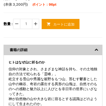
(本体 3,200円)
ポイント：96pt
remove
add
数量 :
カートに追加
shopping_cart
書籍の詳細
ヒトはなぜ山に祈るのか
信仰の対象とされ、さまざまな神話を持ち、その土地独
自の方法で祀られる「霊峰」。
屹立する雪山や秀麗な裾野をもつ山、苔むす鬱蒼とした
山中の幽谷、奇岩の露出する異形の山塊は、自然そのも
のへの感動と魅力以上に人びとを非日常の世界にいざな
ってきた。
神が自然物の山や大きな岩に宿るとする認識はどのよう
にして生まれたのか。