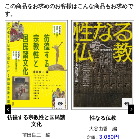
この商品をお求めのお客様はこんな商品もお求めで
す。
visibility
visibility
彷徨する宗教性と国民諸
性なる仏教
文化
大谷由香 編
前田良三 編
3,080円
定価：