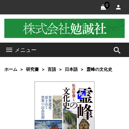
0
search
メニュー
ホーム
研究書
言語
日本語
霊峰の文化史