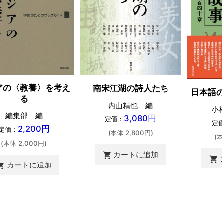
アの〈教養〉を考え
南宋江湖の詩人たち
日本語
る
内山精也 編
小
編集部 編
3,080円
定価：
定
2,200円
定価：
(本体 2,800円)
(
(本体 2,000円)
カートに追加
shopping_cart
shopping_cart
カートに追加
ing_cart