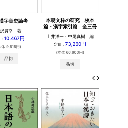
本朝文粋の研究 校本
漢字音史論考
篇・漢字索引篇 全三冊
沢質幸 著
土井洋一・中尾真樹 編
10,467円
価：
73,260円
定価：
本体 9,515円)
(本体 66,600円)
品切
品切