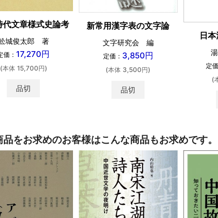
時代文章様式史論考
新常用漢字表の文字論
日本
舩城俊太郎 著
文字研究会 編
湯
17,270円
3,850円
定価：
定価：
定
(本体 15,700円)
(本体 3,500円)
(
品切
品切
商品をお求めのお客様はこんな商品もお求めです。