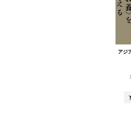
アジ
shopp