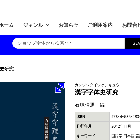
ホーム
ジャンル
お知らせ
ご利用案内
お問合
SE
史研究
カンジジタイシケンキュウ
漢字字体史研究
石塚晴通 編
ISBN
978-4-585-280
刊行年月
2012年11月
キーワード
国語学,日本語,言