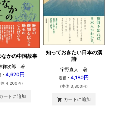
知っておきたい日本の漢
古文
のなかの中国故事
詩
神奈川大学
林祥次郎 著
宇野直人 著
所 監修
4,620円
価：
4,180円
定価：
定価
本体 4,200円)
(本体 3,800円)
(本体 
カートに追加
カートに追加
shopping_cart
カ
shopping_cart