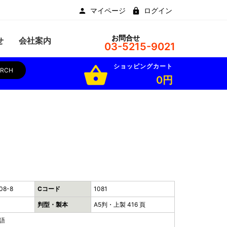
マイページ
ログイン
お問合せ
せ
会社案内
03-5215-9021
ショッピングカート
shopping_basket
ARCH
0円
08-8
Cコード
1081
判型・製本
A5判・上製 416 頁
語