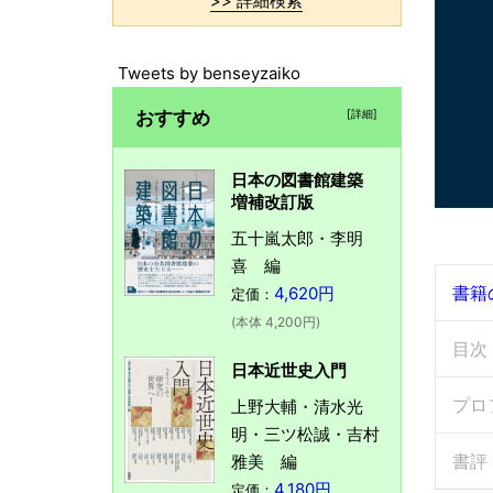
>> 詳細検索
Tweets by benseyzaiko
おすすめ
[詳細]
日本の図書館建築
増補改訂版
五十嵐太郎・李明
喜 編
書籍
4,620円
定価：
(本体 4,200円)
目次
日本近世史入門
プロ
上野大輔・清水光
明・三ツ松誠・吉村
書評
雅美 編
4,180円
定価：