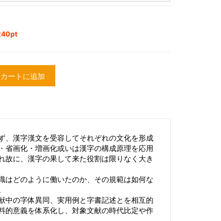
40pt
カートに追加
ず、漢字漢文を受容してそれぞれの文化を形成
・省画化・増画化或いは漢字の構成原理を応用
れ故に、漢字の果して来た役割は限りなく大き
識はどのように働いたのか、その規範は如何な
。
献中の字体異同、実用例と字書記述とを相互的
料的意義を体系化し、対象文献の時代比定や作