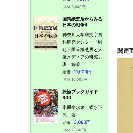
(本体 3,800円)
国策紙芝居からみる
日本の戦争Ⅱ
神奈川大学非文字資
料研究センター「戦
時下国策紙芝居と大
関連
衆メディアの研究」
班 編著
11,000円
定価：
(本体 10,000円)
妖怪ブックガイド
600
氷厘亭氷泉・式水下
流 著
3,080円
定価：
(本体 2,800円)