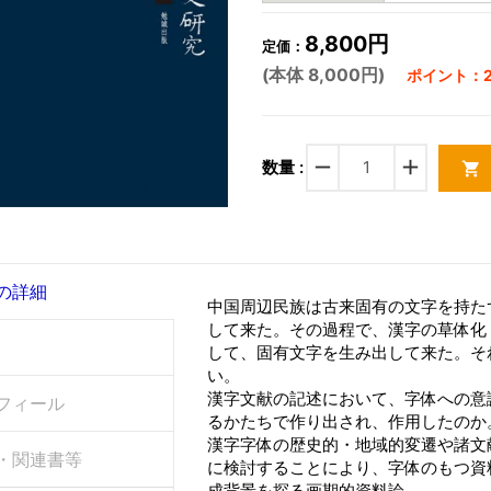
8,800円
定価：
(本体 8,000円)
ポイント：2
remove
add
数量 :
shopping_cart
の詳細
中国周辺民族は古来固有の文字を持た
して来た。その過程で、漢字の草体化
して、固有文字を生み出して来た。そ
い。
漢字文献の記述において、字体への意
フィール
るかたちで作り出され、作用したのか
漢字字体の歴史的・地域的変遷や諸文
・関連書等
に検討することにより、字体のもつ資
成背景を探る画期的資料論。