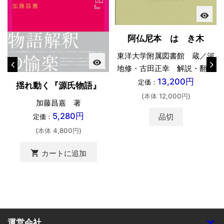
visibility
阿仏尼本 はゝき木
東洋大学附属図書館 蔵／河
visibility
地修・古田正幸 解説・翻刻
13,200円
定価：
揺れ動く『源氏物語』
(本体 12,000円)
加藤昌嘉 著
5,280円
品切
定価：
(本体 4,800円)
shopping_cart
カートに追加
運営会社