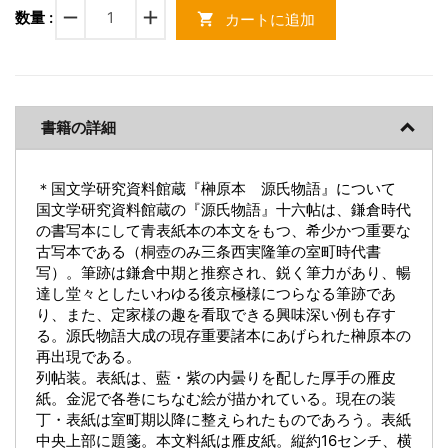
remove
add
数量 :
カートに追加
shopping_cart
書籍の詳細
＊国文学研究資料館蔵『榊原本 源氏物語』について
国文学研究資料館蔵の『源氏物語』十六帖は、鎌倉時代
の書写本にして青表紙本の本文をもつ、希少かつ重要な
古写本である（桐壺のみ三条西実隆筆の室町時代書
写）。筆跡は鎌倉中期と推察され、鋭く筆力があり、暢
達し堂々としたいわゆる後京極様につらなる筆跡であ
り、また、定家様の趣を看取できる興味深い例も存す
る。源氏物語大成の現存重要諸本にあげられた榊原本の
再出現である。
列帖装。表紙は、藍・紫の内曇りを配した厚手の雁皮
紙。金泥で各巻にちなむ絵が描かれている。現在の装
丁・表紙は室町期以降に整えられたものであろう。表紙
中央上部に題箋。本文料紙は雁皮紙。縦約16センチ、横