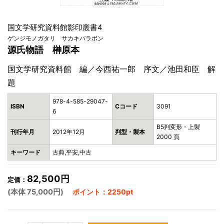
国文学研究資料館影印叢書4
ゲンジモノガタリ サカキバラボン
源氏物語 榊原本
国文学研究資料館 編／今西祐一郎 序文／池田和臣 解
題
978-4-585-29047-
ISBN
Cコード
3091
6
B5判変形・上製
刊行年月
2012年12月
判型・製本
2000 頁
キーワード
古典,平安,中古
82,500円
定価：
(本体 75,000円)
ポイント：2250pt