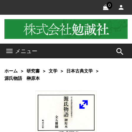
0
search
メニュー
ホーム
研究書
文学
日本古典文学
源氏物語 榊原本