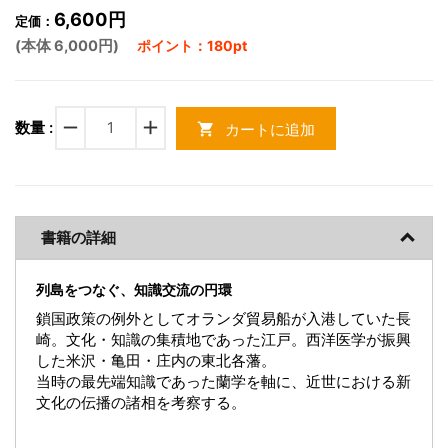
6,600円
定価：
(本体 6,000円)
ポイント：180pt
remove
add
数量 :
カートに追加
shopping_cart
書籍の詳細
列島をつなぐ、知識交流の円環
鎖国政策の例外としてオランダ貿易船が入港していた長
崎。文化・知識の集積地であった江戸。西洋医学が振興
した米沢・亀田・庄内の東北各藩。
当時の最先端知識であった蘭学を軸に、近世における新
文化の伝播の諸相を考察する。