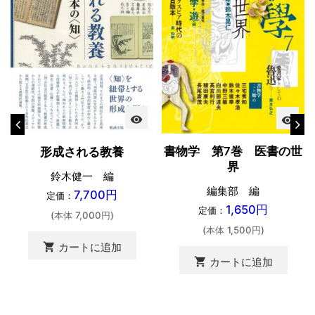
visibility
visibility
書物学 第7巻 医書の世
形成される教養
界
鈴木健一 編
編集部 編
7,700円
定価：
1,650円
定価：
(本体 7,000円)
(本体 1,500円)
shopping_cart
カートに追加
shopping_cart
カートに追加