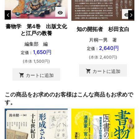
visibility
visibility
書物学 第4巻 出版文化
知の開拓者 杉田玄白
と江戸の教養
片桐一男 著
編集部 編
2,640円
定価：
1,650円
定価：
(本体 2,400円)
(本体 1,500円)
shopping_cart
カートに追加
shopping_cart
カートに追加
この商品をお求めのお客様はこんな商品もお求めで
す。