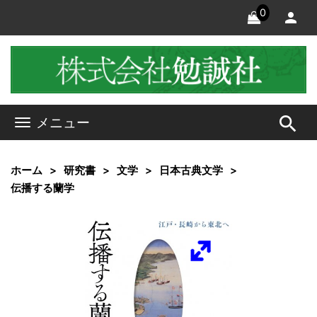
0
search
メニュー
ホーム
研究書
文学
日本古典文学
伝播する蘭学