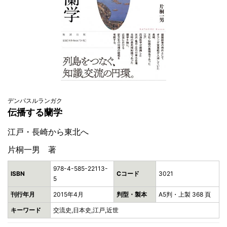
デンパスルランガク
伝播する蘭学
江戸・長崎から東北へ
片桐一男 著
978-4-585-22113-
ISBN
Cコード
3021
5
刊行年月
2015年4月
判型・製本
A5判・上製 368 頁
キーワード
交流史,日本史,江戸,近世