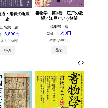
書物学 第9巻 江戸の欲
流通・消費の近世
望／江戸という欲望
史
編集部 編
辺尚志 編
1,650円
定価：
8,800円
価：
(本体 1,500円)
本体 8,000円)
品切
品切