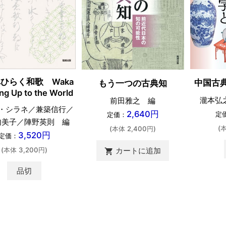
ひらく和歌 Waka
中国古
もう一つの古典知
ng Up to the World
瀧本弘
前田雅之 編
・シラネ／兼築信行／
2,640円
定
定価：
句美子／陣野英則 編
(
(本体 2,400円)
3,520円
定価：
(本体 3,200円)
カートに追加
shopping_cart
品切