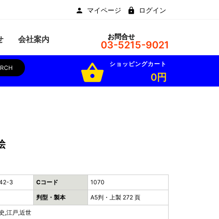
マイページ
ログイン
お問合せ
せ
会社案内
03-5215-9021
ショッピングカート
shopping_basket
ARCH
0円
絵
42-3
Cコード
1070
判型・製本
A5判・上製 272 頁
史,江戸,近世