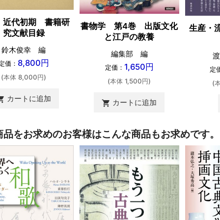
・近代初期 書籍研
書物学 第4巻 出版文化
生産・
究文献目録
と江戸の教養
鈴木俊幸 編
編集部 編
渡
8,800円
定価：
1,650円
定価：
定
(本体 8,000円)
(本体 1,500円)
(
カートに追加
ing_cart
カートに追加
shopping_cart
商品をお求めのお客様はこんな商品もお求めです。