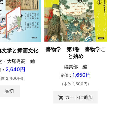
三河鳳来
書物学 第1巻 書物学こ
書写 和
典文学と挿画文化
と始め
之・大塚秀高 編
編集部 編
佐藤
2,640円
価：
1,650円
定価：
定価：
本体 2,400円)
(本体 1,500円)
(本体 
品切
カートに追加
shopping_cart
カ
shopping_cart