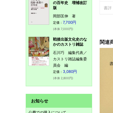
の百年史 増補改訂
版
書評
岡部匡伸 著
7,700円
定価：
(本体 7,000円)
戦後出版文化史のな
関連
かのカストリ雑誌
石川巧 編集代表／
カストリ雑誌編集委
員会 編
3,080円
定価：
(本体 2,800円)
お知らせ
公費での購入について