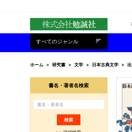
baseline_sort
すべてのジャンル
ホーム
研究書
文学
日本古典文学
出
書名・著者名検索