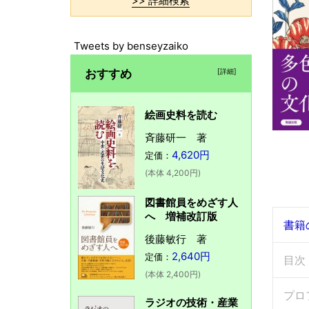
>> 詳細検索
Tweets by benseyzaiko
おすすめ
[詳細]
絵画史料を読む
斉藤研一 著
4,620円
定価：
(本体 4,200円)
図書館員をめざす人
へ 増補改訂版
書籍
後藤敏行 著
2,640円
定価：
目次
(本体 2,400円)
プロ
ラジオの技術・産業