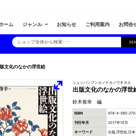
ホーム
ジャンル
お知らせ
ご利用案内
お問合
SE
版文化のなかの浮世絵
シュッパンブンカノナカノウキヨエ
出版文化のなかの浮世
鈴木俊幸 編
ISBN
978-4-585-270
刊行年月
2017年10月
キーワード
出版,浮世絵,日本