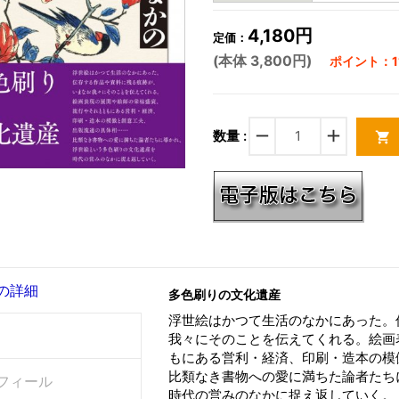
4,180円
定価：
(本体 3,800円)
ポイント：11
remove
add
数量 :
shopping_cart
の詳細
多色刷りの文化遺産
浮世絵はかつて生活のなかにあった。
我々にそのことを伝えてくれる。絵画
もにある営利・経済、印刷・造本の模
比類なき書物への愛に満ちた論者たち
フィール
時代の営みのなかに捉え返していく。