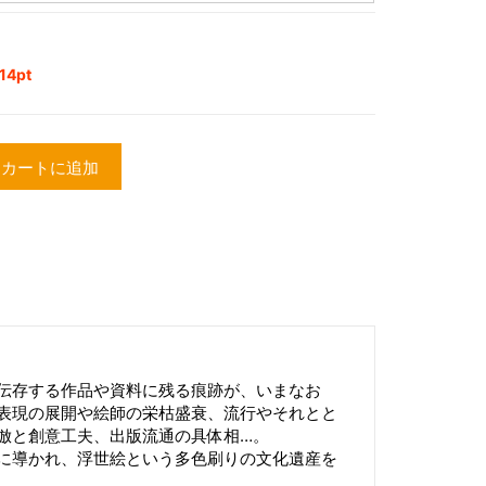
4pt
カートに追加
伝存する作品や資料に残る痕跡が、いまなお
表現の展開や絵師の栄枯盛衰、流行やそれとと
倣と創意工夫、出版流通の具体相…。
に導かれ、浮世絵という多色刷りの文化遺産を