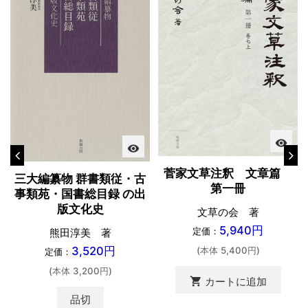
visibility
visibility
菅家文草注釈 文章篇
三大編纂物 群書類従・古
第一冊
事類苑・国書総目録 の出
版文化史
文草の会 著
5,940円
定価：
熊田淳美 著
3,520円
(本体 5,400円)
定価：
(本体 3,200円)
shopping_cart
カートに追加
品切