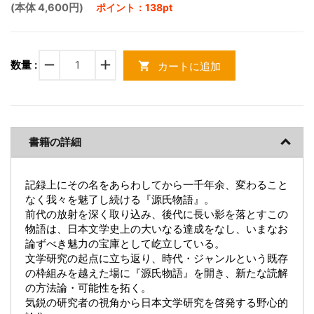
(本体 4,600円)
ポイント：138pt
remove
add
数量 :
カートに追加
shopping_cart
書籍の詳細
記録上にその名をあらわしてから一千年余、変わること
なく我々を魅了し続ける『源氏物語』。
前代の放射を深く取り込み、後代に長い影を落とすこの
物語は、日本文学史上の大いなる達成をなし、いまなお
論ずべき魅力の宝庫として屹立している。
文学研究の起点に立ち返り、時代・ジャンルという既存
の枠組みを越えた場に『源氏物語』を開き、新たな読解
の方法論・可能性を拓く。
気鋭の研究者の視角から日本文学研究を啓発する野心的