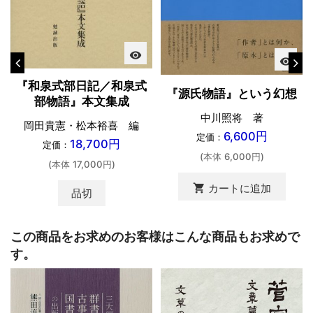
visibility
visibility
『和泉式部日記／和泉式
『源氏物語』という幻想
部物語』本文集成
中川照将 著
岡田貴憲・松本裕喜 編
6,600円
定価：
18,700円
定価：
(本体 6,000円)
(本体 17,000円)
shopping_cart
カートに追加
品切
この商品をお求めのお客様はこんな商品もお求めで
す。