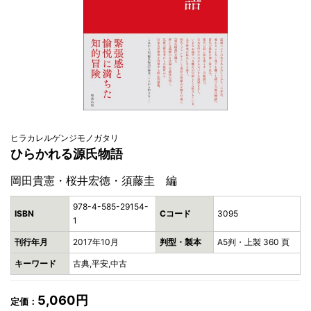
ヒラカレルゲンジモノガタリ
ひらかれる源氏物語
岡田貴憲・桜井宏徳・須藤圭 編
978-4-585-29154-
ISBN
Cコード
3095
1
刊行年月
2017年10月
判型・製本
A5判・上製 360 頁
キーワード
古典,平安,中古
5,060円
定価：