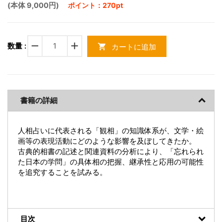
(本体 9,000円)
ポイント：270pt
remove
add
数量 :
カートに追加
shopping_cart
書籍の詳細
人相占いに代表される「観相」の知識体系が、文学・絵
画等の表現活動にどのような影響を及ぼしてきたか。
古典的相書の記述と関連資料の分析により、「忘れられ
た日本の学問」の具体相の把握、継承性と応用の可能性
を追究することを試みる。
目次