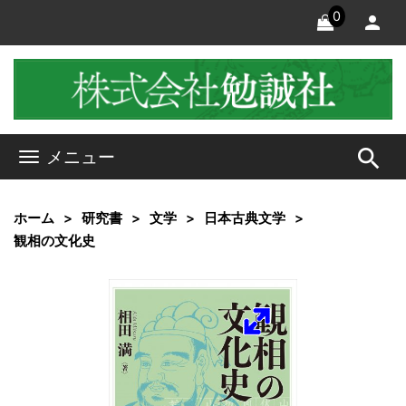
0
search
メニュー
ホーム
研究書
文学
日本古典文学
観相の文化史