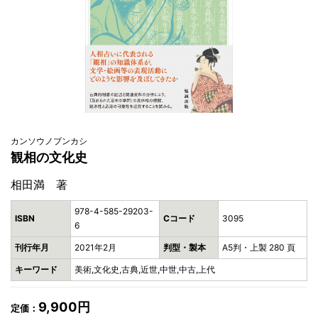
カンソウノブンカシ
観相の文化史
相田満 著
978-4-585-29203-
ISBN
Cコード
3095
6
刊行年月
2021年2月
判型・製本
A5判・上製 280 頁
キーワード
美術,文化史,古典,近世,中世,中古,上代
9,900円
定価：