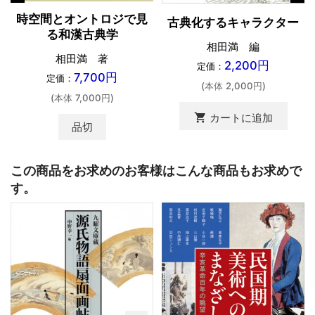
時空間とオントロジで見
古典化するキャラクター
る和漢古典学
相田満 編
相田満 著
2,200円
定価：
7,700円
定価：
(本体 2,000円)
(本体 7,000円)
shopping_cart
カートに追加
品切
この商品をお求めのお客様はこんな商品もお求めで
す。