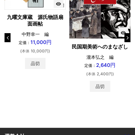
visibility
九曜文庫蔵 源氏物語扇
面画帖
visibility
中野幸一 編
11,000円
定価：
民国期美術へのまなざし
(本体 10,000円)
瀧本弘之 編
品切
2,640円
定価：
(本体 2,400円)
品切