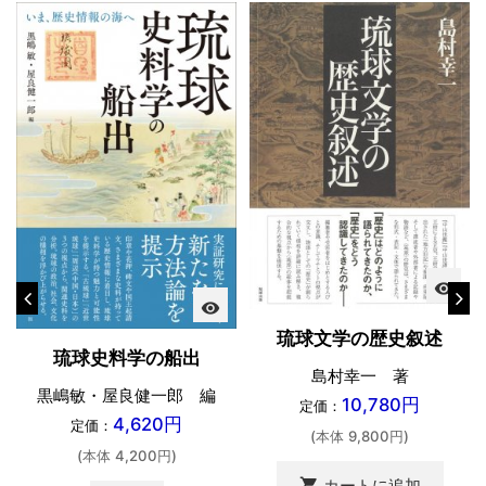
visibility
visibility
琉球文学の歴史叙述
琉球史料学の船出
島村幸一 著
黒嶋敏・屋良健一郎 編
10,780円
定価：
4,620円
定価：
(本体 9,800円)
(本体 4,200円)
shopping_cart
カートに追加