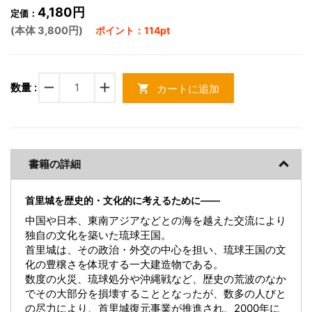
4,180円
定価：
(本体 3,800円)
ポイント：114pt
remove
add
数量 :
カートに追加
shopping_cart
書籍の詳細
首里城を歴史的・文化的に考えるために――
中国や日本、東南アジアなどとの海を越えた交流により
独自の文化を築いた琉球王国。
首里城は、その政治・外交の中心を担い、琉球王国の文
化の豊穣さを体現する一大建造物である。
数度の火災、琉球処分や沖縄戦など、歴史の荒波のなか
でその大部分を損壊することとなったが、数多の人びと
の尽力により、首里城復元事業が推進され、2000年に