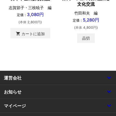
文化交流
志賀節子・三枝暁子 編
竹田和夫 編
3,080円
定価：
5,280円
定価：
(本体 2,800円)
(本体 4,800円)
shopping_cart
カートに追加
品切
運営会社
お知らせ
マイページ