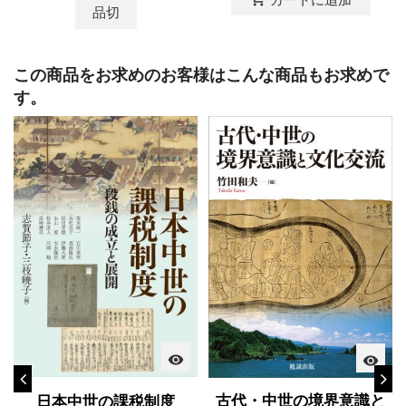
品切
この商品をお求めのお客様はこんな商品もお求めで
す。
visibility
visibility
古代・中世の境界意識と
日本中世の課税制度