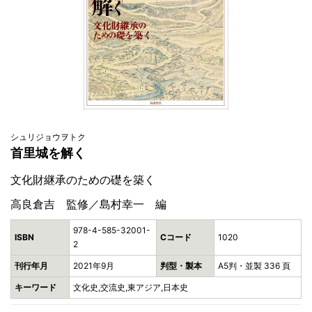
シュリジョウヲトク
首里城を解く
文化財継承のための礎を築く
高良倉吉 監修／島村幸一 編
978-4-585-32001-
ISBN
Cコード
1020
2
刊行年月
2021年9月
判型・製本
A5判・並製 336 頁
キーワード
文化史,交流史,東アジア,日本史