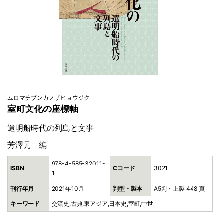
ムロマチブンカノザヒョウジク
室町文化の座標軸
遣明船時代の列島と文事
芳澤元 編
978-4-585-32011-
ISBN
Cコード
3021
1
刊行年月
2021年10月
判型・製本
A5判・上製 448 頁
キーワード
交流史,古典,東アジア,日本史,室町,中世