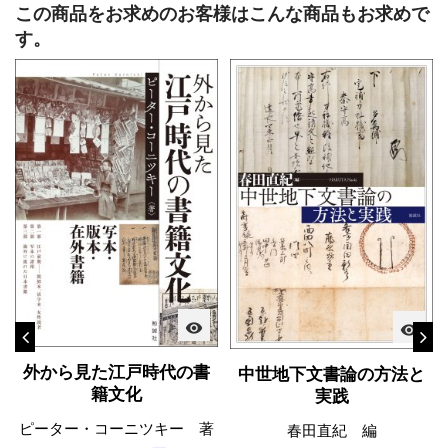
この商品をお求めのお客様はこんな商品もお求めで
す。
visibility
visibility
外から見た江戸時代の書
中世地下文書論の方法と
籍文化
実践
ピーター・コーニツキー 著
春田直紀 編