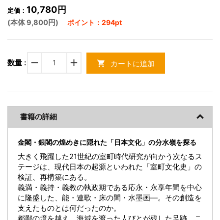
10,780円
定価：
(本体 9,800円)
ポイント：294pt
remove
add
数量 :
カートに追加
shopping_cart
書籍の詳細
金閣・銀閣の煌めきに隠れた「日本文化」の分水嶺を探る
大きく飛躍した21世紀の室町時代研究が向かう次なるス
テージは、現代日本の起源といわれた「室町文化史」の
検証、再構築にある。
義満・義持・義教の執政期である応永・永享年間を中心
に隆盛した、能・連歌・床の間・水墨画―。その創造を
支えたものとは何だったのか。
都鄙の境を越え、海域を渡った人びとが残した足跡、こ