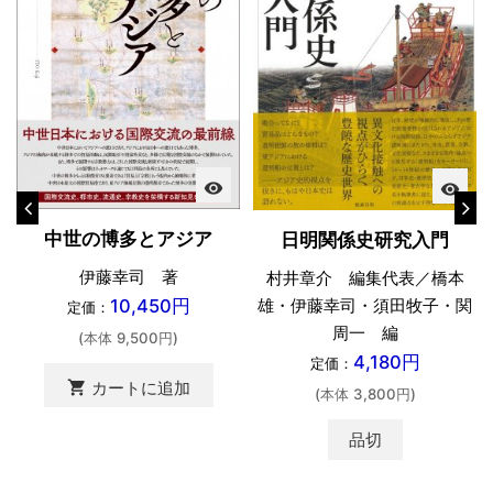
visibility
visibility
中世の博多とアジア
日明関係史研究入門
伊藤幸司 著
村井章介 編集代表／橋本
10,450円
雄・伊藤幸司・須田牧子・関
定価：
周一 編
(本体 9,500円)
4,180円
定価：
shopping_cart
カートに追加
(本体 3,800円)
品切