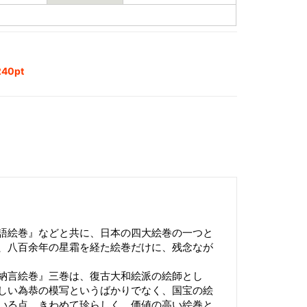
40pt
語絵巻』などと共に、日本の四大絵巻の一つと
、八百余年の星霜を経た絵巻だけに、残念なが
納言絵巻』三巻は、復古大和絵派の絵師とし
しい為恭の模写というばかりでなく、国宝の絵
いる点、きわめて珍らしく、価値の高い絵巻と