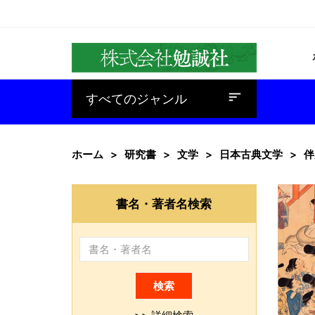
baseline_sort
すべてのジャンル
ホーム
研究書
文学
日本古典文学
伴
書名・著者名検索