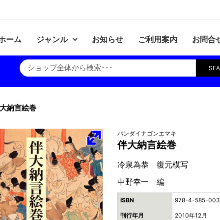
ホーム
ジャンル
お知らせ
ご利用案内
お問合
SE
大納言絵巻
バンダイナゴンエマキ
伴大納言絵巻
冷泉為恭 復元模写
中野幸一 編
ISBN
978-4-585-003
刊行年月
2010年12月