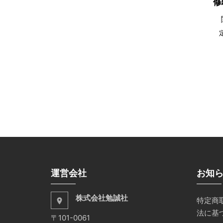
修
運営会社
お知
株式会社勉誠社
特定商
place
法に基
〒101-0061