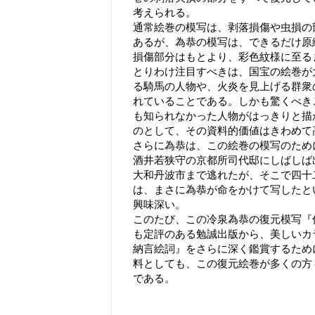
考えられる。
通常絵巻の模写は、剥落損傷や虫損の
あるが、為恭の模写は、できるだけ原
損傷部分はもとより、彩色紋様に至る
とりわけ注目すべきは、国宝の絵巻が
る騎馬の人物や、火炎を見上げる群衆
れていることである。しかも驚くべき
も知られなかった人物がはっきりと描
のとして、その資料的価値はきわめて
さらに為恭は、この絵巻の模写のため
酒井若狭守の京都所司代邸にしばしば
大和丹波市まで逃れたが、そこで四十
は、まさに為恭が命をかけて写したと
興味深い。
このたび、この冷泉為恭の復元模写『
も定評のある勉誠出版から、美しいカ
納言絵詞』をさらに深く鑑賞するため
料としても、この復元絵巻が多くの方
である。