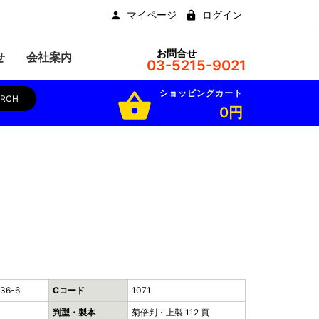
マイページ
ログイン
お問合せ
せ
会社案内
03-5215-9021
ショッピングカート
shopping_basket
ARCH
0円
36-6
Cコード
1071
判型・製本
菊倍判・上製 112 頁