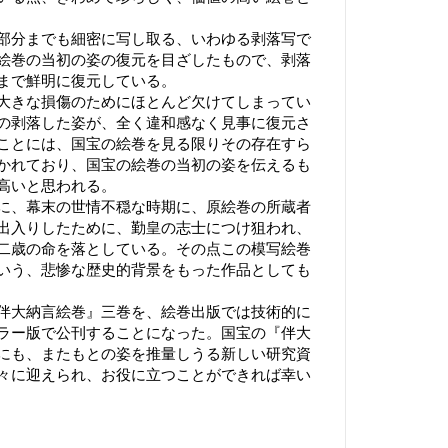
部分までも細密に写し取る、いわゆる剥落写で
絵巻の当初の姿の復元を目ざしたもので、剥落
まで鮮明に復元している。
大きな損傷のためにほとんど欠けてしまってい
の剥落した姿が、全く違和感なく見事に復元さ
ことには、国宝の絵巻を見る限りその存在すら
かれており、国宝の絵巻の当初の姿を伝えるも
高いと思われる。
に、幕末の世情不穏な時期に、原絵巻の所蔵者
出入りしたために、勤皇の志士につけ狙われ、
二歳の命を落としている。その点この模写絵巻
いう、悲惨な歴史的背景をもった作品としても
伴大納言絵巻』三巻を、絵巻出版では技術的に
ラー版で公刊することになった。国宝の『伴大
にも、またもとの姿を推量しうる新しい研究資
々に迎えられ、お役に立つことができれば幸い