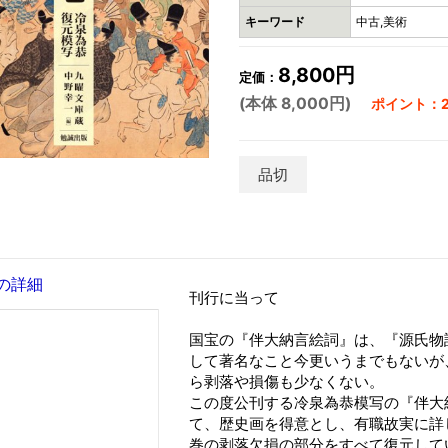
キーワード
中古,美術
8,800円
定価：
(本体 8,000円)
ポイント：2
品切
の詳細
刊行に当って
国宝の『伴大納言絵詞』は、『源氏物
して著名なこと今更いうまでもないが
ら剥落や損傷も少なくない。
この度公刊する冷泉為恭模写の『伴大
て、歴史画を得意とし、有職故実に詳
巻の剥落欠損の部分をすべて復元して