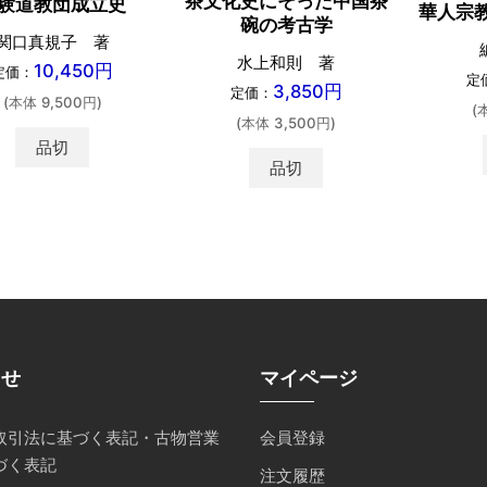
茶文化史にそった中国茶
験道教団成立史
華人宗
碗の考古学
関口真規子 著
水上和則 著
10,450円
定価：
定
3,850円
定価：
(本体 9,500円)
(
(本体 3,500円)
品切
品切
らせ
マイページ
取引法に基づく表記・古物営業
会員登録
づく表記
注文履歴