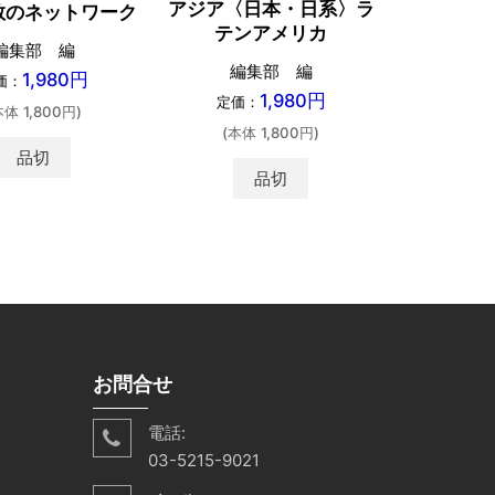
アジア〈日本・日系〉ラ
オアシス
教のネットワーク
テンアメリカ
編集部 編
編集部 編
中尾
1,980円
価：
1,980円
定価：
定価：
本体 1,800円)
(本体 1,800円)
(本体 
品切
品切
お問合せ
電話:
03-5215-9021