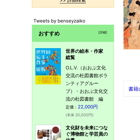
>> 詳細検索
Tweets by benseyzaiko
おすすめ
[詳細]
世界の絵本・作家
総覧
O.L.V.（おおぶ文化
交流の杜図書館ボラ
ンティアグルー
書籍
プ）・おおぶ文化交
流の杜図書館 編
22,000円
定価：
(本体 20,000円)
文化財を未来につな
ぐ博物館と学芸員の