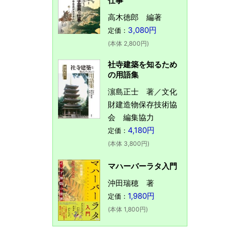
仕事
高木徳郎 編著
3,080円
定価：
(本体 2,800円)
社寺建築を知るため
の用語集
濵島正士 著／文化
財建造物保存技術協
会 編集協力
4,180円
定価：
(本体 3,800円)
マハーバーラタ入門
沖田瑞穂 著
1,980円
定価：
(本体 1,800円)