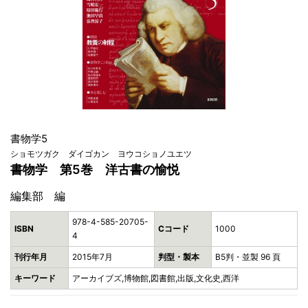
書物学5
ショモツガク ダイゴカン ヨウコショノユエツ
書物学 第5巻 洋古書の愉悦
編集部 編
978-4-585-20705-
ISBN
Cコード
1000
4
刊行年月
2015年7月
判型・製本
B5判・並製 96 頁
キーワード
アーカイブズ,博物館,図書館,出版,文化史,西洋