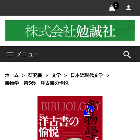
0
search
メニュー
ホーム
研究書
文学
日本近現代文学
書物学 第5巻 洋古書の愉悦