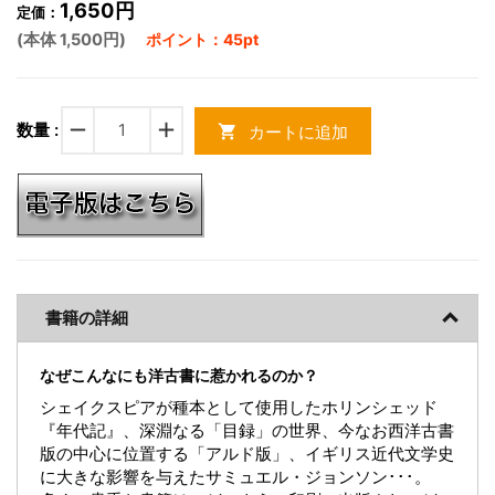
1,650円
定価：
(本体 1,500円)
ポイント：45pt
remove
add
数量 :
カートに追加
shopping_cart
書籍の詳細
なぜこんなにも洋古書に惹かれるのか？
シェイクスピアが種本として使用したホリンシェッド
『年代記』、深淵なる「目録」の世界、今なお西洋古書
版の中心に位置する「アルド版」、イギリス近代文学史
に大きな影響を与えたサミュエル・ジョンソン･･･。