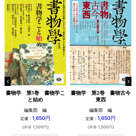
visibility
visibility
書物学 第1巻 書物学こ
書物学 第2巻 書物古今
と始め
東西
編集部 編
編集部 編
1,650円
1,650円
定価：
定価：
(本体 1,500円)
(本体 1,500円)