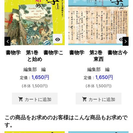
visibility
visibility
書物学 第1巻 書物学こ
書物学 第2巻 書物古今
と始め
東西
編集部 編
編集部 編
1,650円
1,650円
定価：
定価：
(本体 1,500円)
(本体 1,500円)
shopping_cart
shopping_cart
カートに追加
カートに追加
この商品をお求めのお客様はこんな商品もお求めで
す。