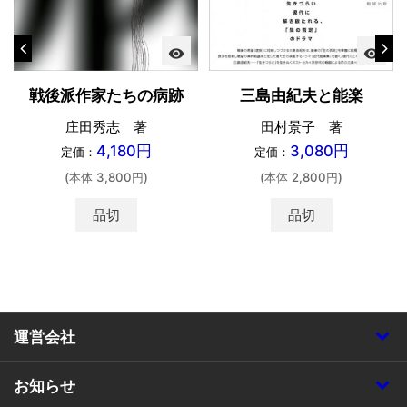
visibility
visibility
戦後派作家たちの病跡
三島由紀夫と能楽
庄田秀志 著
田村景子 著
4,180円
3,080円
定価：
定価：
(本体 3,800円)
(本体 2,800円)
品切
品切
運営会社
お知らせ