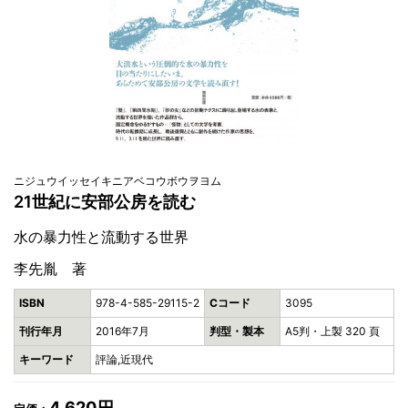
ニジュウイッセイキニアベコウボウヲヨム
21世紀に安部公房を読む
水の暴力性と流動する世界
李先胤 著
ISBN
978-4-585-29115-2
Cコード
3095
刊行年月
2016年7月
判型・製本
A5判・上製 320 頁
キーワード
評論,近現代
4,620円