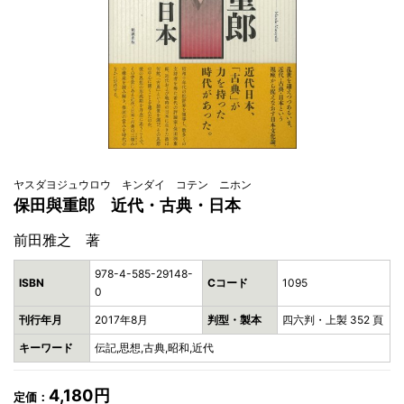
ヤスダヨジュウロウ キンダイ コテン ニホン
保田與重郎 近代・古典・日本
前田雅之 著
978-4-585-29148-
ISBN
Cコード
1095
0
刊行年月
2017年8月
判型・製本
四六判・上製 352 頁
キーワード
伝記,思想,古典,昭和,近代
4,180円
定価：