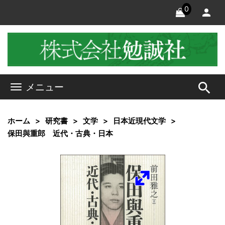
0
search
メニュー
ホーム
研究書
文学
日本近現代文学
保田與重郎 近代・古典・日本