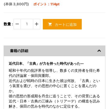
(本体 3,800円)
ポイント：114pt
remove
add
数量 :
カートに追加
shopping_cart
書籍の詳細
近代日本、「古典」が力を持った時代があった―
昭和十年代の批評界を領導し、数多くの支持者を得た希
代の評論家・保田與重郎。
近代および戦時の日本に生きた彼は何故、「古典」とい
う装置を選び、その思想の中心に置くことを選んだの
か。
彼の思想の形成期を丹念に追うことで、その背景にある
近代・日本・古典の三竦み（トリアーデ）の構造を読み
解き、保田の営みを時代のなかに定位する。