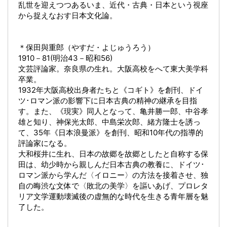
乱世を迎えつつあるいま、近代・古典・日本という視座
から捉えなおす日本文化論。
＊保田與重郎（やすだ・よじゅうろう）
1910－81(明治43－昭和56)
文芸評論家。奈良県の生れ。大阪高校をへて東大美学科
卒業。
1932年大阪高校出身者たちと《コギト》を創刊、ドイ
ツ･ロマン派の影響下に日本古典の精神の継承を目指
す。また、《現実》同人となって、亀井勝一郎、中谷孝
雄と知り、神保光太郎、中島栄次郎、緒方隆士を誘っ
て、35年《日本浪曼派》を創刊、昭和10年代の指導的
評論家になる。
大和桜井に生れ、日本の故郷を故郷としたと自称する保
田は、幼少時から親しんだ日本古典の教養に、ドイツ･
ロマン派から学んだ〈イロニー〉の方法を接着させ、独
自の晦渋な文体で〈敗北の美学〉を謳いあげ、プロレタ
リア文学運動壊滅後の虚無的な時代を生きる青年層を魅
了した。