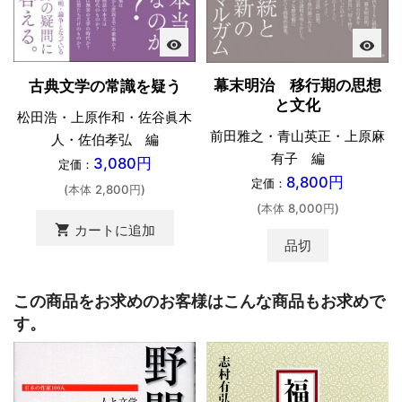
visibility
visibility
幕末明治 移行期の思想
古典文学の常識を疑う
と文化
松田浩・上原作和・佐谷眞木
前田雅之・青山英正・上原麻
人・佐伯孝弘 編
有子 編
3,080円
定価：
8,800円
定価：
(本体 2,800円)
(本体 8,000円)
shopping_cart
カートに追加
品切
この商品をお求めのお客様はこんな商品もお求めで
す。