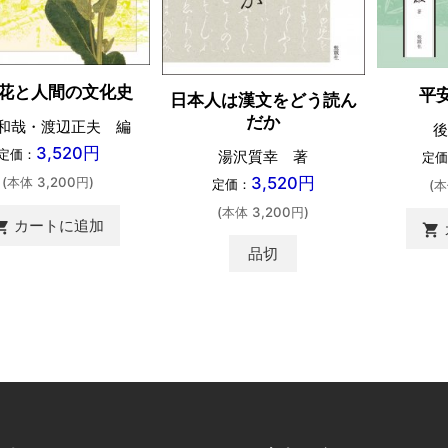
花と人間の文化史
平
日本人は漢文をどう読ん
だか
和哉・渡辺正夫 編
後
3,520円
定価：
湯沢質幸 著
定価
3,520円
(本体 3,200円)
定価：
(本
(本体 3,200円)
カートに追加
ing_cart
shopping_cart
品切