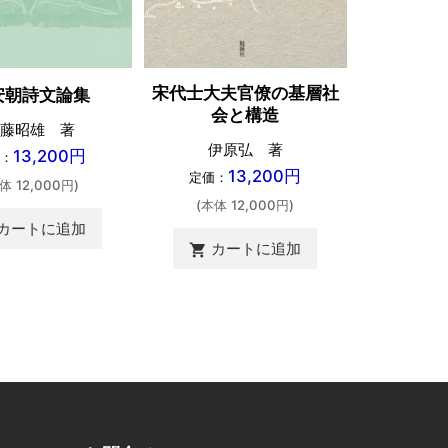
日本古
宋代士大夫官僚の基層社
安朝詩文論集
会と構造
藤昭雄 著
北山円正・
伊原弘 著
13,200円
：
司・三木雅
13,200円
定価：
体 12,000円)
定価：
(本体 12,000円)
(本体 
カートに追加
カートに追加
shopping_cart