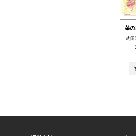
菜の
武田
shopp