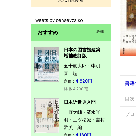
>> 詳細検索
Tweets by benseyzaiko
おすすめ
[詳細]
日本の図書館建築
増補改訂版
五十嵐太郎・李明
喜 編
4,620円
定価：
書籍
(本体 4,200円)
目次
日本近世史入門
上野大輔・清水光
プロ
明・三ツ松誠・吉村
雅美 編
4,180円
定価：