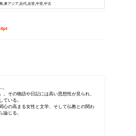
典,東アジア,近代,近世,中世,中古
4pt
…。
」。その物語や日記には高い思想性が見られ、
している。
関心の高まる女性と文学、そして仏教との関わ
ら論じる。