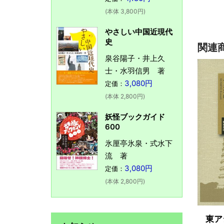
(本体 3,800円)
やさしい中国近現代
史
関連
泉谷陽子・井上久
士・水羽信男 著
3,080円
定価：
(本体 2,800円)
妖怪ブックガイド
600
氷厘亭氷泉・式水下
流 著
3,080円
定価：
(本体 2,800円)
東ア