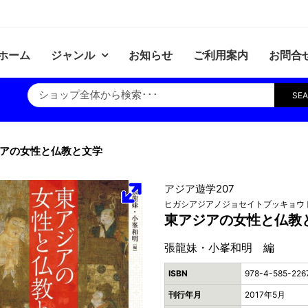
ホーム
ジャンル
お知らせ
ご利用案内
お問合
SE
アの女性と仏教と文学
アジア遊学207
ヒガシアジアノジョセイトブッキョウ
東アジアの女性と仏教
張龍妹・小峯和明 編
ISBN
978-4-585-226
刊行年月
2017年5月