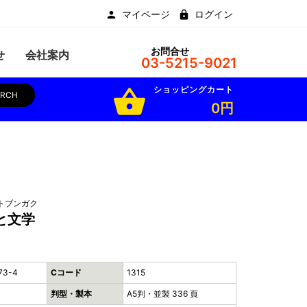
マイページ
ログイン
お問合せ
せ
会社案内
03-5215-9021
ショッピングカート
shopping_basket
ARCH
0円
トブンガク
と文学
73-4
Cコード
1315
判型・製本
A5判・並製 336 頁