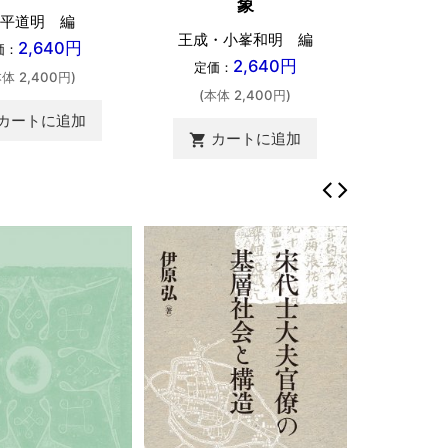
象
平道明 編
王成・小峯和明 編
2,640円
価：
2,640円
定価：
本体 2,400円)
(本体 2,400円)
カートに追加
カートに追加
shopping_cart