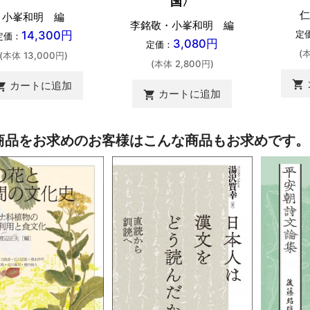
国〉
仁
小峯和明 編
李銘敬・小峯和明 編
定
14,300円
定価：
3,080円
定価：
(
(本体 13,000円)
(本体 2,800円)
shopping_cart
カートに追加
ing_cart
カートに追加
shopping_cart
商品をお求めのお客様はこんな商品もお求めです。