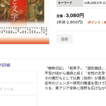
キーワード
仏教,比較文学,古
3,080円
定価：
(本体 2,800円)
ポイント：8
品切
の詳細
『蜻蛉日記』『枕草子』『源氏物語』
平安の頃から連綿と続く「女性の文学
その裏打ちとして仏教（信仰）が通底
近年のジェンダー研究の隆盛を受けて
りを、東アジア全体に視野を広げなが
フィール