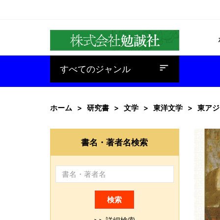
baseline_sort
すべてのジャンル
ホーム
研究書
文学
東洋文学
東アジ
書名・著者名検索