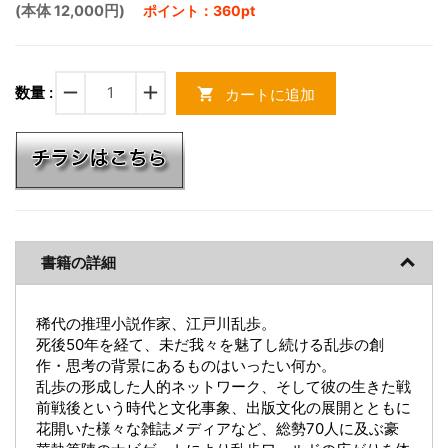
(本体 12,000円)
ポイント：360pt
remove
add
数量 :
カートに追加
shopping_cart
書籍の詳細
稀代の推理小説作家、江戸川乱歩。
死後50年を経て、未だ我々を魅了し続ける乱歩の創
作・思考の背景にあるものはいったい何か。
乱歩の形成した人的ネットワーク、そして彼の生きた戦
前戦後という時代と文化事象、出版文化の展開とともに
花開いた様々な雑誌メディアなど、総勢70人に及ぶ豪