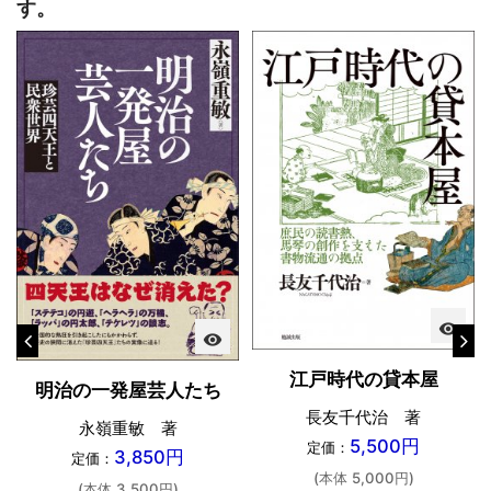
す。
visibility
visibility
江戸時代の貸本屋
明治の一発屋芸人たち
長友千代治 著
永嶺重敏 著
5,500円
定価：
3,850円
定価：
(本体 5,000円)
(本体 3,500円)