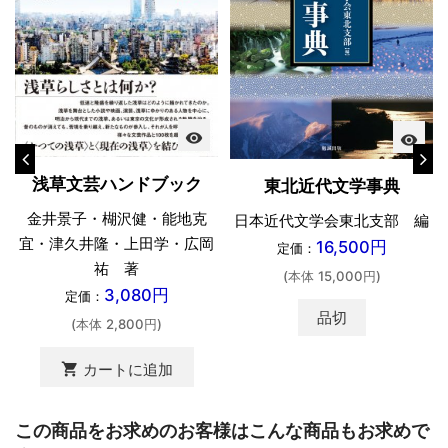
visibility
visibility
浅草文芸ハンドブック
東北近代文学事典
金井景子・楜沢健・能地克
日本近代文学会東北支部 編
宜・津久井隆・上田学・広岡
16,500円
定価：
祐 著
(本体 15,000円)
3,080円
定価：
品切
(本体 2,800円)
shopping_cart
カートに追加
この商品をお求めのお客様はこんな商品もお求めで