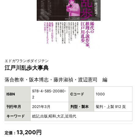
エドガワランポダイジテン
江戸川乱歩大事典
落合教幸・阪本博志・藤井淑禎・渡辺憲司 編
978-4-585-20080-
ISBN
Cコード
1000
2
刊行年月
2021年3月
判型・製本
菊判・上製 912 頁
キーワード
総記,出版,昭和,大正,近現代
13,200円
定価：