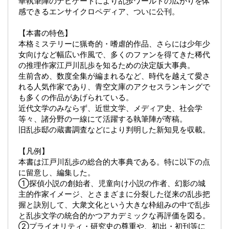
華執筆陣のナビゲートにより乱歩ワールドの広がりを体
感できるエンサイクロペディア、ついに公刊。
【本書の特色】
本格ミステリーに猟奇的・嗜虐的作品、さらには少年少
女向けなど幅広い作風で、多くのファンを得てきた稀代
の推理作家江戸川乱歩を知るための決定版大事典。
生前含め、数度全集が編まれるなど、時代を越えて愛さ
れる人気作家であり、青空文庫のアクセスランキングで
も多くの作品があげられている。
近代文学のみならず、近世文学、メディア史、社会学
等々、諸分野の一線にて活躍する執筆陣が寄稿。
旧乱歩邸の蔵書調査などにより判明した新知見を収載。
【凡例】
本書は江戸川乱歩の総合的大事典である。特に以下の点
に留意し、編集した。
①探偵小説の創始者、児童向け小説の作者、幻影の城
主的作家イメージ、とさまざまに分裂した従来の乱歩把
握と訣別して、大衆文化という大きな枠組みの中で乱歩
と乱歩文学の統合的かつアカデミックな再評価を図る。
②プライオリティ・研究史の尊重や、初出・初刊等に