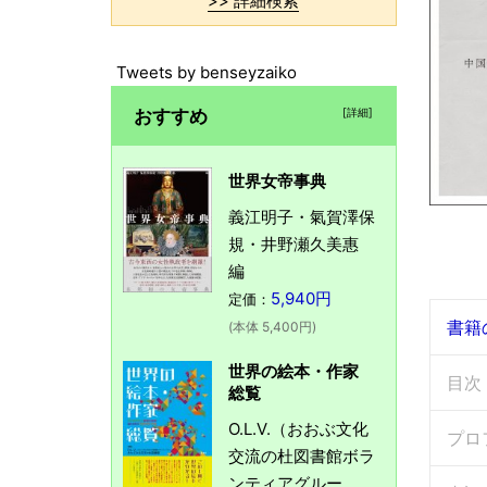
>> 詳細検索
Tweets by benseyzaiko
おすすめ
[詳細]
世界女帝事典
義江明子・氣賀澤保
規・井野瀬久美惠
編
5,940円
定価：
書籍
(本体 5,400円)
世界の絵本・作家
目次
総覧
O.L.V.（おおぶ文化
プロ
交流の杜図書館ボラ
ンティアグルー