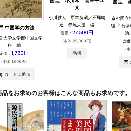
国宝 小川本 真草千字
国宝 
文
小川雅人 原本所蔵／石塚晴
京都国立
通・赤尾栄慶 編
編 ／石
門 中国学の方法
27,500円
助
定価：
舍大学文学部中国文学
定価
(本体 25,000円)
科 編
(本
1,760円
品切
定価：
(本体 1,600円)
shopping_cart
カートに追加
ing_cart
商品をお求めのお客様はこんな商品もお求めです。