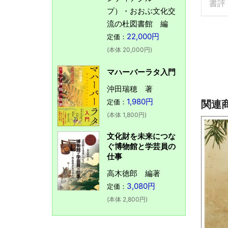
書評
プ）・おおぶ文化交
流の杜図書館 編
22,000円
定価：
(本体 20,000円)
マハーバーラタ入門
沖田瑞穂 著
1,980円
定価：
関連
(本体 1,800円)
文化財を未来につな
ぐ博物館と学芸員の
仕事
高木徳郎 編著
3,080円
定価：
(本体 2,800円)