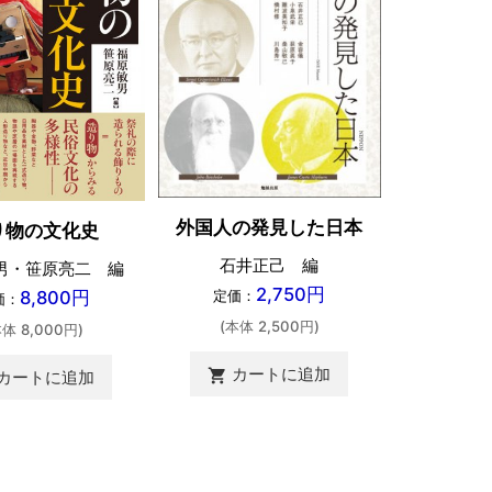
中国学術
外国人の発見した日本
り物の文化史
と
石井正己 編
男・笹原亮二 編
榎本淳一・
2,750円
8,800円
定価：
価：
(本体 2,500円)
本体 8,000円)
定価：
カートに追加
shopping_cart
カートに追加
(本体 