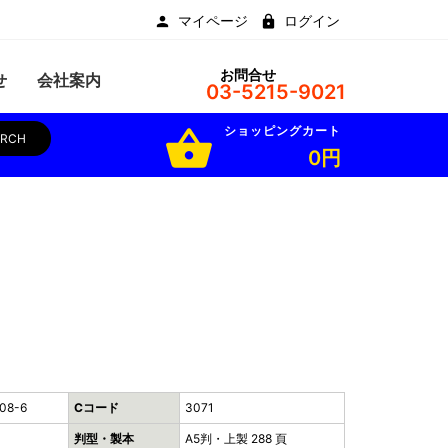
マイページ
ログイン
お問合せ
せ
会社案内
03-5215-9021
ショッピングカート
shopping_basket
ARCH
0円
08-6
Cコード
3071
判型・製本
A5判・上製 288 頁