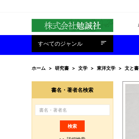
baseline_sort
すべてのジャンル
ホーム
研究書
文学
東洋文学
文と書
書名・著者名検索