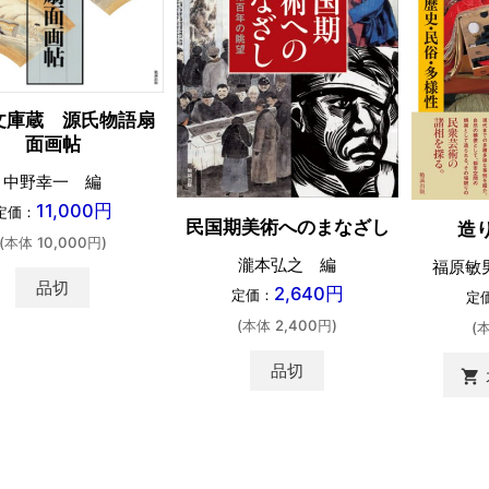
文庫蔵 源氏物語扇
面画帖
中野幸一 編
11,000円
定価：
民国期美術へのまなざし
造
(本体 10,000円)
瀧本弘之 編
福原敏
品切
2,640円
定価：
定
(本体 2,400円)
(
品切
shopping_cart