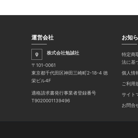
運営会社
お知
株式会社勉誠社
特定商
place
法に基
〒101-0061
東京都千代田区神田三崎町2-18-4 徳
個人情
栄ビル4F
ご利用
適格請求書発行事業者登録番号
サイト
T9020001139496
お問合