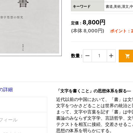
キーワード
書道,美術,漢文,
8,800円
定価：
(本体 8,000円)
ポイント：2
remove
add
数量 :
shopping_cart
の詳細
「文字を書くこと」の思想体系を探る―
近代以前の中国において、「書」は文
文字をつかさどることは世界の統治と
まって、文字や言葉を記す「書」は中
書論のみならず文字学、言語哲学、文
フィール
テクストを相互に接続、交差させるこ
思想の体系を明らかにする。