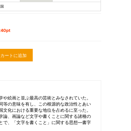
中国
40pt
カートに追加
学や絵画と並ぶ最高の芸術とみなされていた。
同等の意味を有し、この根源的な政治性とあい
国文化における重要な地位を占めるに至った。
学論、画論など文字や書くことに関する諸種の
とで、「文字を書くこと」に関する思想―書字