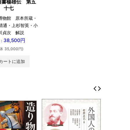
漢書楊雄伝 第五
十七
博物館 原本所蔵・
塚晴通・上杉智英・小
川貞次 解説
38,500円
：
体 35,000円)
カートに追加