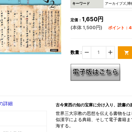
キーワード
アーカイブズ,博物
1,650円
定価：
(本体 1,500円)
ポイント：45
remove
add
数量 :
shopping_cart
の詳細
古今東西の知の宝庫に分け入り、読書の
世界三大宗教の思想を伝える書物をは
似漢字による典籍、そして電子書籍ま
海する。