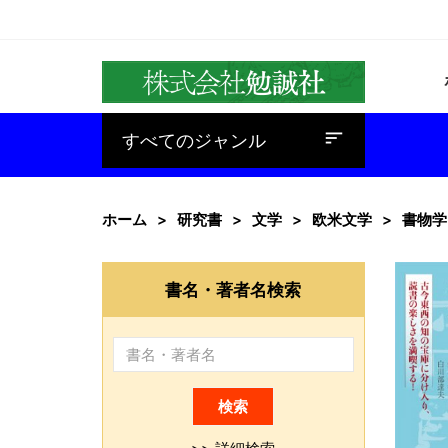
baseline_sort
すべてのジャンル
ホーム
研究書
文学
欧米文学
書物学
書名・著者名検索