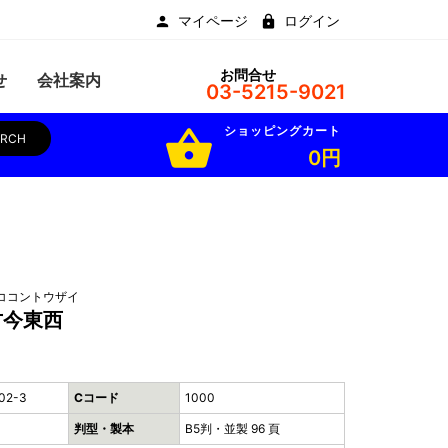
マイページ
ログイン
お問合せ
せ
会社案内
03-5215-9021
ショッピングカート
shopping_basket
ARCH
0円
ココントウザイ
古今東西
02-3
Cコード
1000
判型・製本
B5判・並製 96 頁