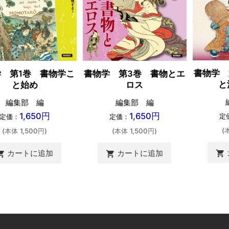
書物学 
 第1巻 書物学こ
書物学 第3巻 書物とエ
と
と始め
ロス
編集部 編
編集部 編
1,650円
1,650円
定
定価：
定価：
(
(本体 1,500円)
(本体 1,500円)
カートに追加
カートに追加
shopping_cart
ing_cart
shopping_cart