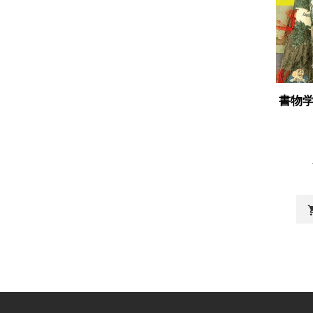
書物学
shopp