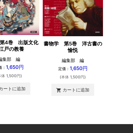
第4巻 出版文化
書物学 第
書物学 第5巻 洋古書の
江戸の教養
語る
愉悦
編集部 編
編
編集部 編
1,650円
価：
定価
1,650円
定価：
本体 1,500円)
(本体 
(本体 1,500円)
カートに追加
カ
shopping_cart
カートに追加
shopping_cart