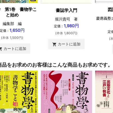
 第1巻 書物学こ
図
書誌学入門
と始め
慶應義塾
堀川貴司 著
編集部 編
1,980円
定価：
1,650円
定価：
定
(本体 1,800円)
(本体 1,500円)
(
カートに追加
shopping_cart
カートに追加
ing_cart
商品をお求めのお客様はこんな商品もお求めです。