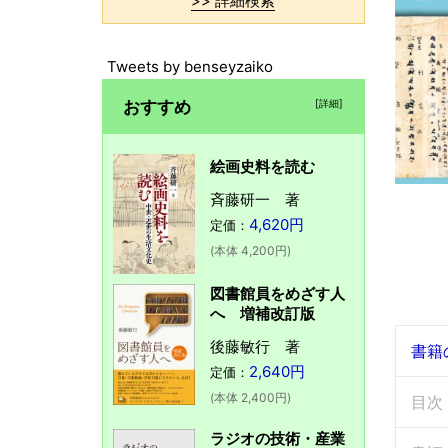
>> 詳細検索
Tweets by benseyzaiko
おすすめ
[詳細]
絵画史料を読む
斉藤研一 著
4,620円
定価：
(本体 4,200円)
図書館員をめざす人
へ 増補改訂版
後藤敏行 著
書籍
2,640円
定価：
(本体 2,400円)
目次
ラジオの技術・産業