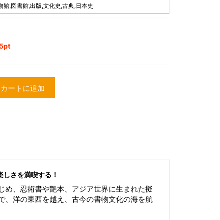
館,図書館,出版,文化史,古典,日本史
pt
カートに追加
楽しさを満喫する！
じめ、忍術書や艶本、アジア世界に生まれた擬
で、洋の東西を越え、古今の書物文化の海を航