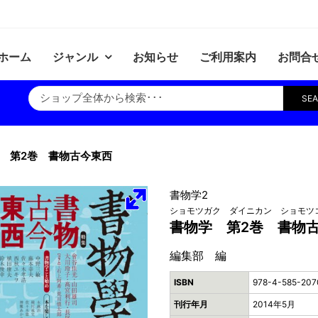
ホーム
ジャンル
お知らせ
ご利用案内
お問合
SE
 第2巻 書物古今東西
書物学2
ショモツガク ダイニカン ショモツ
書物学 第2巻 書物
編集部 編
ISBN
978-4-585-207
刊行年月
2014年5月