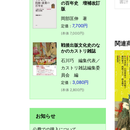
書評
の百年史 増補改訂
版
岡部匡伸 著
7,700円
定価：
(本体 7,000円)
関連
戦後出版文化史のな
かのカストリ雑誌
石川巧 編集代表／
カストリ雑誌編集委
員会 編
3,080円
定価：
(本体 2,800円)
お知らせ
公費での購入について