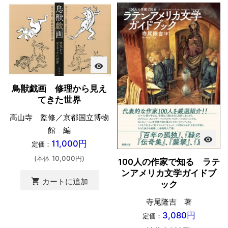
visibility
鳥獣戯画 修理から見え
てきた世界
高山寺 監修／京都国立博物
館 編
visibility
11,000円
定価：
(本体 10,000円)
100人の作家で知る ラテ
ンアメリカ文学ガイドブ
shopping_cart
カートに追加
ック
寺尾隆吉 著
3,080円
定価：