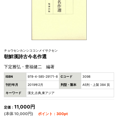
チョウセンカンシココンメイサクセン
朝鮮漢詩古今名作選
下定雅弘・豊福健二 編著
ISBN
978-4-585-29171-8
Cコード
3098
刊行年月
2019年2月
判型・製本
A5判・上製 384 頁
キーワード
漢文,古典,東アジア
11,000円
定価：
(本体 10,000円)
ポイント：300pt