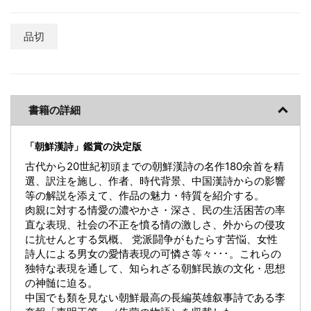
品切
書籍の詳細
「朝鮮漢詩」鑑賞の決定版
古代から20世紀初頭までの朝鮮漢詩の名作180余首を精
選、訳注を施し、作者、時代背景、中国漢詩からの影響
等の解説を添えて、作品の魅力・特質を紹介する。
肉親に対する情愛の濃やかさ・深さ、民の生活困苦の率
直な表現、社会の不正を憤る情の激しさ、外からの侵攻
に抗せんとする気概、 党派闘争がもたらす苦悩、女性
詩人による男女の愛情表現の可憐さ等々･･･。これらの
独特な表現を通して、知られざる朝鮮民族の文化・思想
の神髄に迫る。
中国でも類を見ない朝鮮最高の長編英雄叙事詩である李