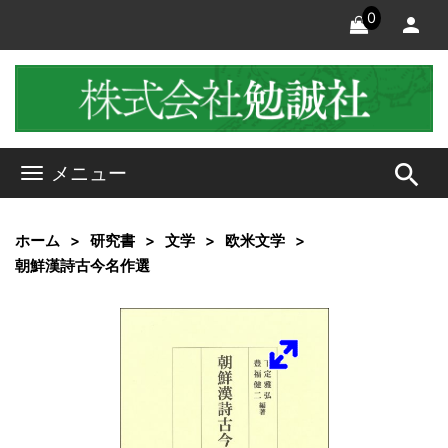
0
search
メニュー
ホーム
研究書
文学
欧米文学
朝鮮漢詩古今名作選