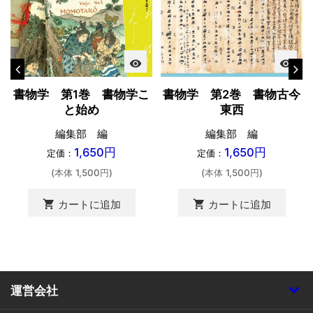
visibility
visibility
書物学 第1巻 書物学こ
書物学 第2巻 書物古今
と始め
東西
編集部 編
編集部 編
1,650円
1,650円
定価：
定価：
(本体 1,500円)
(本体 1,500円)
shopping_cart
shopping_cart
カートに追加
カートに追加
運営会社