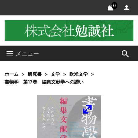
0
search
メニュー
ホーム
研究書
文学
欧米文学
書物学 第17巻 編集文献学への誘い