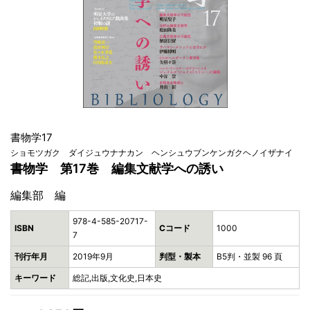
書物学17
ショモツガク ダイジュウナナカン ヘンシュウブンケンガクヘノイザナイ
書物学 第17巻 編集文献学への誘い
編集部 編
978-4-585-20717-
ISBN
Cコード
1000
7
刊行年月
2019年9月
判型・製本
B5判・並製 96 頁
キーワード
総記,出版,文化史,日本史