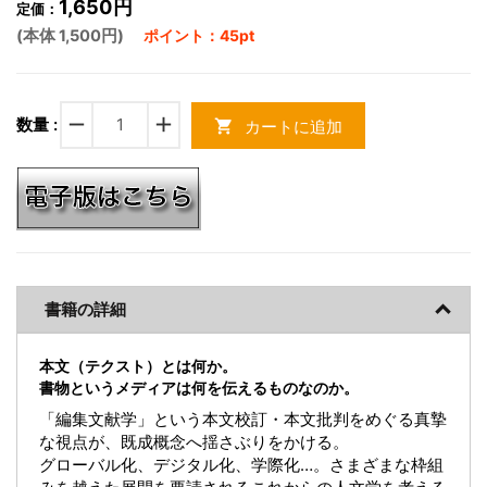
1,650円
定価：
(本体 1,500円)
ポイント：45pt
remove
add
数量 :
カートに追加
shopping_cart
書籍の詳細
本文（テクスト）とは何か。
書物というメディアは何を伝えるものなのか。
「編集文献学」という本文校訂・本文批判をめぐる真摯
な視点が、既成概念へ揺さぶりをかける。
グローバル化、デジタル化、学際化…。さまざまな枠組