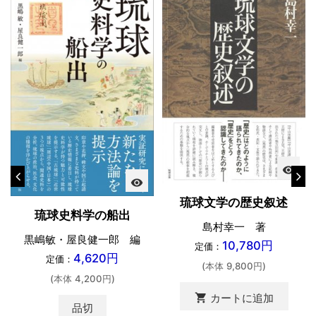
visibility
visibility
琉球文学の歴史叙述
琉球史料学の船出
島村幸一 著
黒嶋敏・屋良健一郎 編
10,780円
定価：
4,620円
定価：
(本体 9,800円)
(本体 4,200円)
shopping_cart
カートに追加
品切