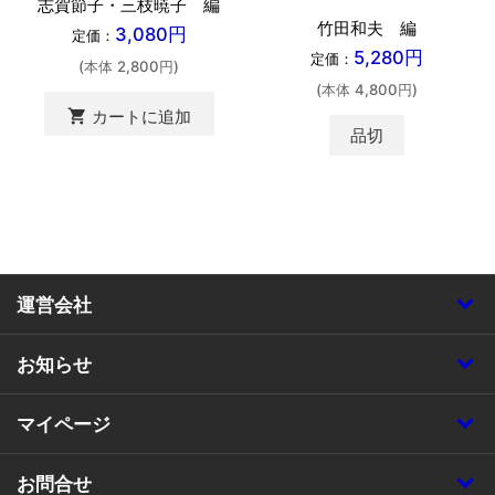
志賀節子・三枝暁子 編
竹田和夫 編
3,080円
定価：
5,280円
定価：
(本体 2,800円)
(本体 4,800円)
shopping_cart
カートに追加
品切
運営会社
お知らせ
マイページ
お問合せ