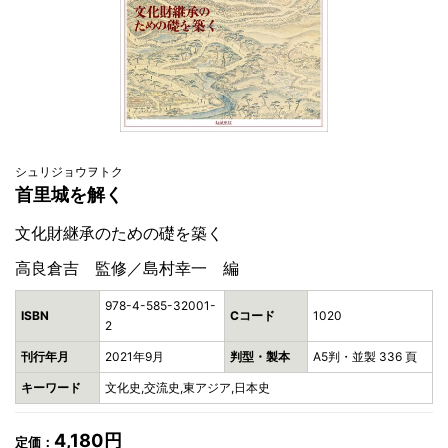
シュリジョウヲトク
首里城を解く
文化財継承のための礎を築く
高良倉吉 監修／島村幸一 編
978-4-585-32001-
ISBN
Cコード
1020
2
刊行年月
2021年9月
判型・製本
A5判・並製 336 頁
キーワード
文化史,交流史,東アジア,日本史
4,180円
定価：