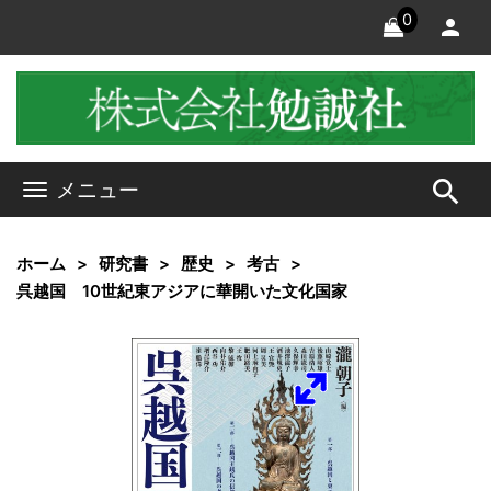
0
search
メニュー
ホーム
研究書
歴史
考古
呉越国 10世紀東アジアに華開いた文化国家