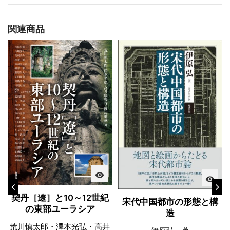
関連商品
visibility
visibility
契丹［遼］と10～12世紀
宋代中国都市の形態と構
の東部ユーラシア
造
荒川慎太郎・澤本光弘・高井