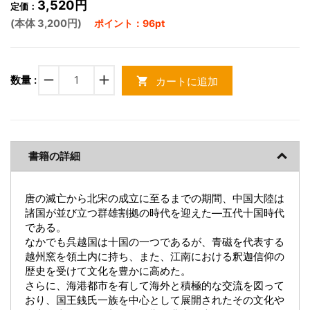
3,520円
定価：
(本体 3,200円)
ポイント：96pt
remove
add
数量 :
カートに追加
shopping_cart
書籍の詳細
唐の滅亡から北宋の成立に至るまでの期間、中国大陸は
諸国が並び立つ群雄割拠の時代を迎えた―五代十国時代
である。
なかでも呉越国は十国の一つであるが、青磁を代表する
越州窯を領土内に持ち、また、江南における釈迦信仰の
歴史を受けて文化を豊かに高めた。
さらに、海港都市を有して海外と積極的な交流を図って
おり、国王銭氏一族を中心として展開されたその文化や