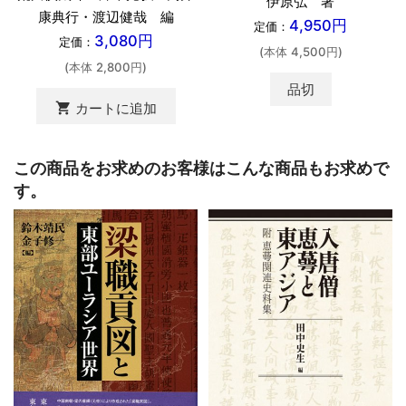
伊原弘 著
康典行・渡辺健哉 編
4,950円
定価：
3,080円
定価：
(本体 4,500円)
(本体 2,800円)
品切
shopping_cart
カートに追加
この商品をお求めのお客様はこんな商品もお求めで
す。