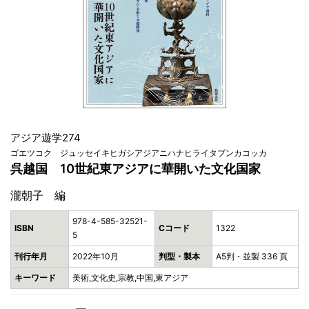
アジア遊学274
ゴエツコク ジュッセイキヒガシアジアニハナヒライタブンカコッカ
呉越国 10世紀東アジアに華開いた文化国家
瀧朝子 編
978-4-585-32521-
ISBN
Cコード
1322
5
刊行年月
2022年10月
判型・製本
A5判・並製 336 頁
キーワード
美術,文化史,宗教,中国,東アジア