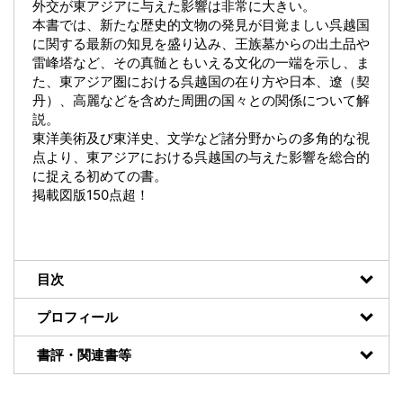
外交が東アジアに与えた影響は非常に大きい。
本書では、新たな歴史的文物の発見が目覚ましい呉越国
に関する最新の知見を盛り込み、王族墓からの出土品や
雷峰塔など、その真髄ともいえる文化の一端を示し、ま
た、東アジア圏における呉越国の在り方や日本、遼（契
丹）、高麗などを含めた周囲の国々との関係について解
説。
東洋美術及び東洋史、文学など諸分野からの多角的な視
点より、東アジアにおける呉越国の与えた影響を総合的
に捉える初めての書。
掲載図版150点超！
目次
プロフィール
書評・関連書等