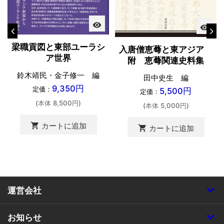
visibility
visibility
梁職貢図と東部ユーラシ
入唐僧恵蕚と東アジア
ア世界
附 恵蕚関連史料集
鈴木靖民・金子修一 編
田中史生 編
9,350円
定価：
5,500円
定価：
(本体 8,500円)
(本体 5,000円)
shopping_cart
カートに追加
shopping_cart
カートに追加
運営会社
お知らせ