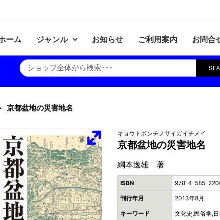
ホーム
ジャンル
お知らせ
ご利用案内
お問合
SE
京都盆地の災害地名
キョウトボンチノサイガイチメイ
京都盆地の災害地名
綱本逸雄 著
ISBN
978-4-585-220
刊行年月
2013年8月
キーワード
文化史,民俗学,