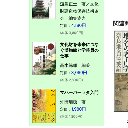
濵島正士 著／文化
財建造物保存技術協
会 編集協力
関連
4,180円
定価：
(本体 3,800円)
文化財を未来につな
ぐ博物館と学芸員の
仕事
高木徳郎 編著
3,080円
定価：
(本体 2,800円)
マハーバーラタ入門
沖田瑞穂 著
1,980円
定価：
(本体 1,800円)