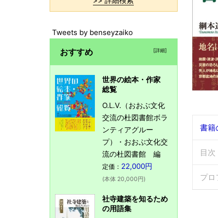
>> 詳細検索
Tweets by benseyzaiko
おすすめ
[詳細]
世界の絵本・作家
総覧
O.L.V.（おおぶ文化
交流の杜図書館ボラ
書籍
ンティアグルー
プ）・おおぶ文化交
目次
流の杜図書館 編
22,000円
定価：
プロ
(本体 20,000円)
社寺建築を知るため
の用語集