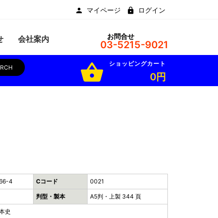
マイページ
ログイン
お問合せ
せ
会社案内
03-5215-9021
ショッピングカート
shopping_basket
ARCH
0円
66-4
Cコード
0021
判型・製本
A5判・上製 344 頁
日本史