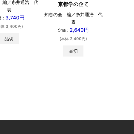
 編／糸井通浩 代
京都学の企て
表
知恵の会 編／糸井通浩 代
3,740円
価：
表
本体 3,400円)
2,640円
定価：
品切
(本体 2,400円)
品切