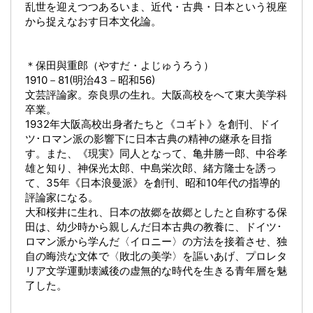
乱世を迎えつつあるいま、近代・古典・日本という視座
から捉えなおす日本文化論。
＊保田與重郎（やすだ・よじゅうろう）
1910－81(明治43－昭和56)
文芸評論家。奈良県の生れ。大阪高校をへて東大美学科
卒業。
1932年大阪高校出身者たちと《コギト》を創刊、ドイ
ツ･ロマン派の影響下に日本古典の精神の継承を目指
す。また、《現実》同人となって、亀井勝一郎、中谷孝
雄と知り、神保光太郎、中島栄次郎、緒方隆士を誘っ
て、35年《日本浪曼派》を創刊、昭和10年代の指導的
評論家になる。
大和桜井に生れ、日本の故郷を故郷としたと自称する保
田は、幼少時から親しんだ日本古典の教養に、ドイツ･
ロマン派から学んだ〈イロニー〉の方法を接着させ、独
自の晦渋な文体で〈敗北の美学〉を謳いあげ、プロレタ
リア文学運動壊滅後の虚無的な時代を生きる青年層を魅
了した。