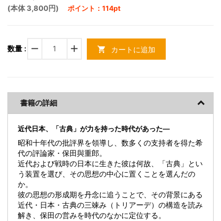
(本体 3,800円)
ポイント：114pt
remove
add
数量 :
カートに追加
shopping_cart
書籍の詳細
近代日本、「古典」が力を持った時代があった―
昭和十年代の批評界を領導し、数多くの支持者を得た希
代の評論家・保田與重郎。
近代および戦時の日本に生きた彼は何故、「古典」とい
う装置を選び、その思想の中心に置くことを選んだの
か。
彼の思想の形成期を丹念に追うことで、その背景にある
近代・日本・古典の三竦み（トリアーデ）の構造を読み
解き、保田の営みを時代のなかに定位する。