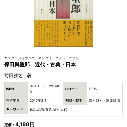
ヤスダヨジュウロウ キンダイ コテン ニホン
保田與重郎 近代・古典・日本
前田雅之 著
978-4-585-29148-
ISBN
Cコード
1095
0
刊行年月
2017年8月
判型・製本
四六判・上製 352 頁
キーワード
伝記,思想,古典,昭和,近代
4,180円
定価：