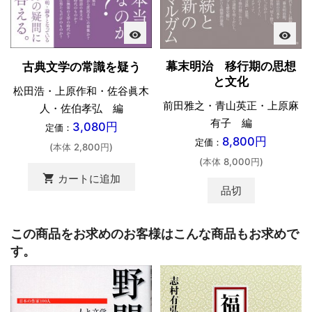
visibility
visibility
幕末明治 移行期の思想
古典文学の常識を疑う
と文化
松田浩・上原作和・佐谷眞木
前田雅之・青山英正・上原麻
人・佐伯孝弘 編
有子 編
3,080円
定価：
8,800円
定価：
(本体 2,800円)
(本体 8,000円)
shopping_cart
カートに追加
品切
この商品をお求めのお客様はこんな商品もお求めで
す。