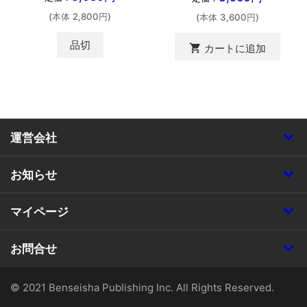
(本体 2,800円)
(本体 3,600円)
品切
shopping_cart
カートに追加
運営会社
お知らせ
マイページ
お問合せ
© 2021 Benseisha Publishing Inc. All Rights Reserved.