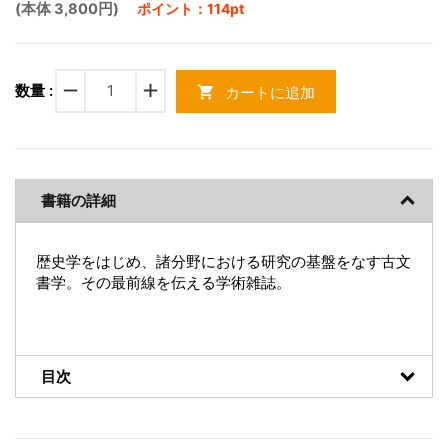
(本体 3,800円)
ポイント：114pt
remove
add
数量 :
カートに追加
shopping_cart
書籍の詳細
歴史学をはじめ、諸分野における研究の基盤をなす古文
書学。その最前線を伝える学術雑誌。
目次