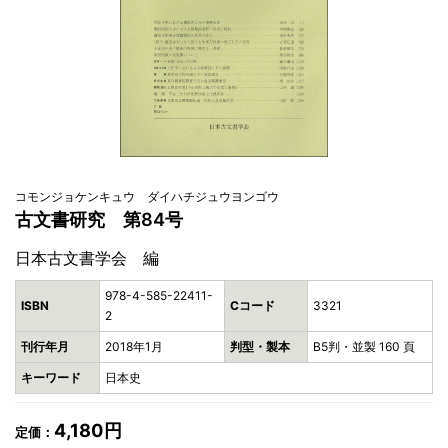
コモンジョケンキュウ ダイハチジュウヨンゴウ
古文書研究 第84号
日本古文書学会 編
978-4-585-22411-
ISBN
Cコード
3321
2
刊行年月
2018年1月
判型・製本
B5判・並製 160 頁
キーワード
日本史
4,180円
定価：