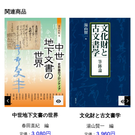
関連商品
visibility
visibility
中世地下文書の世界
文化財と古文書学
春田直紀 編
湯山賢一 編
3,080円
3,960円
定価：
定価：