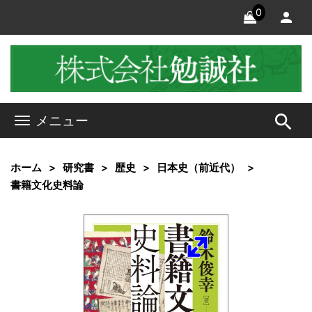
0
search
メニュー
ホーム
研究書
歴史
日本史（前近代）
書籍文化史料論