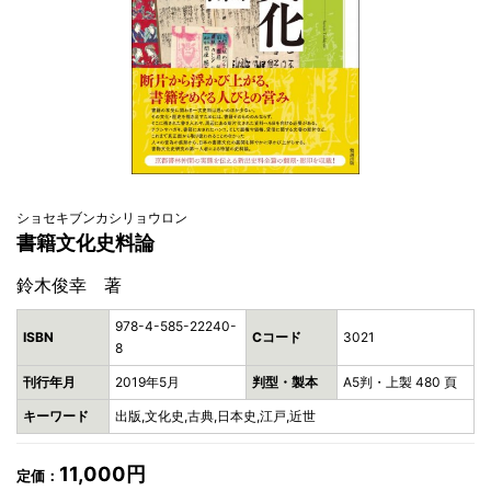
ショセキブンカシリョウロン
書籍文化史料論
鈴木俊幸 著
978-4-585-22240-
ISBN
Cコード
3021
8
刊行年月
2019年5月
判型・製本
A5判・上製 480 頁
キーワード
出版,文化史,古典,日本史,江戸,近世
11,000円
定価：