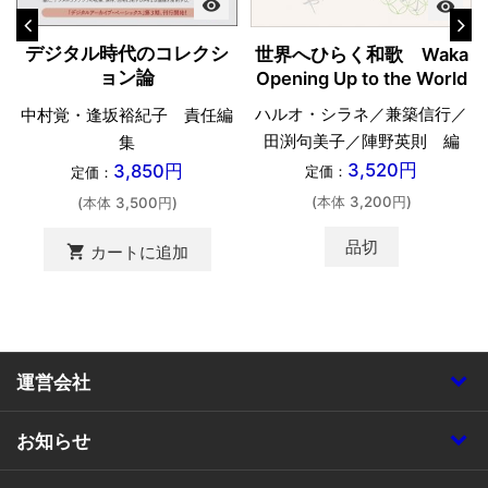
visibility
visibility
デジタル時代のコレクシ
世界へひらく和歌 Waka
ョン論
Opening Up to the World
ハルオ・シラネ／兼築信行／
中村覚・逢坂裕紀子 責任編
田渕句美子／陣野英則 編
集
3,520円
3,850円
定価：
定価：
(本体 3,200円)
(本体 3,500円)
品切
shopping_cart
カートに追加
運営会社
お知らせ