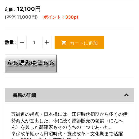
12,100円
定価：
(本体 11,000円)
ポイント：330pt
remove
add
数量 :
カートに追加
shopping_cart
書籍の詳細
五街道の起点・日本橋には、江戸時代初期から多くの伊
勢商人が進出した。今に続く鰹節販売の老舗〈にんべ
ん〉を興した髙津家もそのうちの一つであった。
亨保改革期から田沼時代・寛政改革・文化期まで活躍