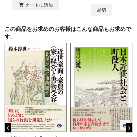
shopping_cart
カートに追加
品切
この商品をお求めのお客様はこんな商品もお求めで
す。
visibility
visibility