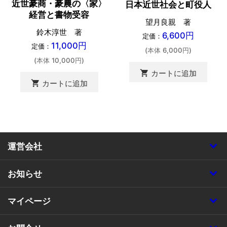
近世豪商・豪農の〈家〉
日本近世社会と町役人
経営と書物受容
望月良親 著
鈴木淳世 著
6,600円
定価：
11,000円
定価：
(本体 6,000円)
(本体 10,000円)
shopping_cart
カートに追加
shopping_cart
カートに追加
運営会社
お知らせ
マイページ