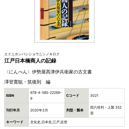
エドニホンバシショウニンノキロク
江戸日本橋商人の記録
〈にんべん〉伊勢屋髙津伊兵衛家の古文書
澤登寛聡・筑後則 編
978-4-585-22269-
ISBN
Cコード
3021
9
四六倍判・上製 352
刊行年月
2020年3月
判型・製本
頁
キーワード
文化史,日本史,江戸,近世