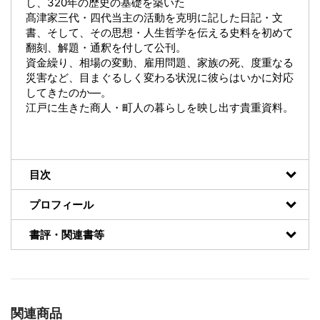
し、320年の歴史の基礎を築いた
髙津家三代・四代当主の活動を克明に記した日記・文
書、そして、その思想・人生哲学を伝える史料を初めて
翻刻、解題・通釈を付して公刊。
資金繰り、相場の変動、雇用問題、家族の死、度重なる
災害など、目まぐるしく変わる状況に彼らはいかに対応
してきたのか―。
江戸に生きた商人・町人の暮らしを映し出す貴重資料。
目次
プロフィール
書評・関連書等
関連商品