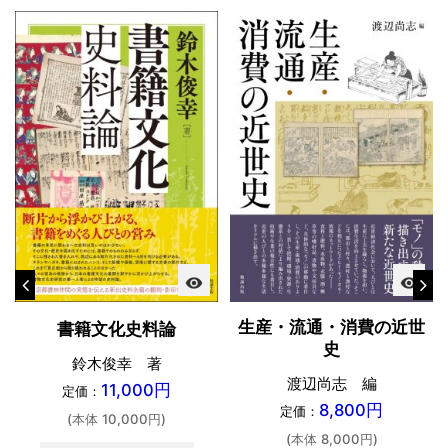
visibility
visibility
生産・流通・消費の近世
書籍文化史料論
史
鈴木俊幸 著
渡辺尚志 編
11,000円
定価：
8,800円
定価：
(本体 10,000円)
(本体 8,000円)