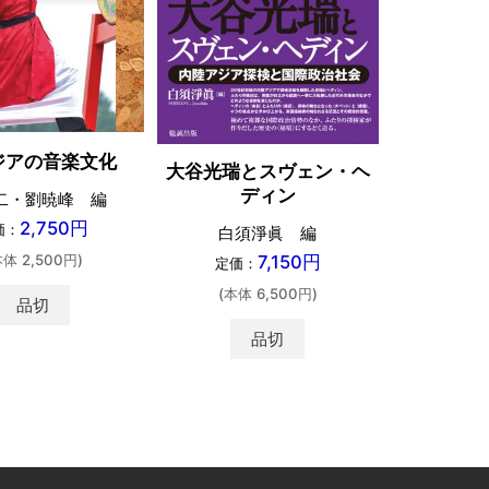
シルクロ
ジアの音楽文化
大谷光瑞とスヴェン・ヘ
ディン
二・劉暁峰 編
荒川正晴
2,750円
価：
白須淨眞 編
定価：
本体 2,500円)
7,150円
定価：
(本体 
(本体 6,500円)
品切
品切