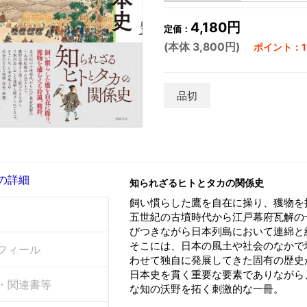
4,180円
定価：
(本体 3,800円)
ポイント：11
品切
の詳細
知られざるヒトとタカの関係史
飼い慣らした鷹を自在に操り、獲物を
五世紀の古墳時代から江戸幕府瓦解の
びつきながら日本列島において連綿と
そこには、日本の風土や社会のなかで
フィール
わせて独自に発展してきた固有の歴史
日本史を貫く重要な要素でありながら
・関連書等
な知の沃野を拓く刺激的な一冊。