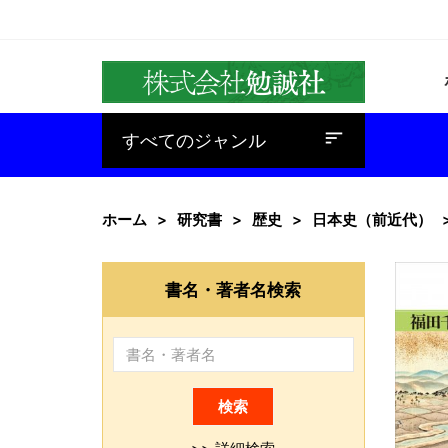
baseline_sort
すべてのジャンル
ホーム
研究書
歴史
日本史（前近代）
書名・著者名検索