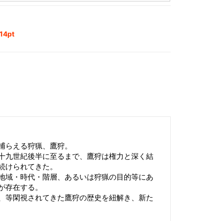
4pt
捕らえる狩猟、鷹狩。
十九世紀後半に至るまで、鷹狩は権力と深く結
続けられてきた。
地域・時代・階層、あるいは狩猟の目的等にあ
が存在する。
、等閑視されてきた鷹狩の歴史を紐解き、新た