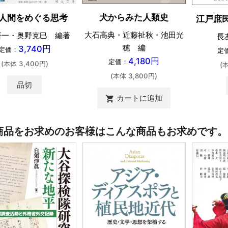
犬からみた人類史
人間をめぐる思考
江戸庶
大石高典・近藤祉秋・池田光
研一・奥野克巳 編著
長
穂 編
3,740円
定価：
定
4,180円
定価：
(本体 3,400円)
(
(本体 3,800円)
品切
カートに追加
shopping_cart
商品をお求めのお客様はこんな商品もお求めです。