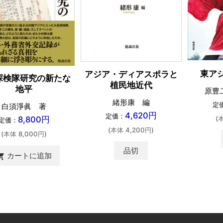
東ア
アジア・ディアスポラと
探検隊研究の新たな
植民地近代
地平
原豊
緒形康 編
定
白須淨眞 著
4,620円
定価：
8,800円
(
定価：
(本体 4,200円)
(本体 8,000円)
品切
カートに追加
ing_cart