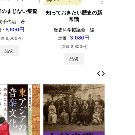
民のまじない集覧
知っておきたい歴史の新
常識
友千代治 著
6,600円
歴史科学協議会 編
価：
3,080円
定価：
本体 6,000円)
(本体 2,800円)
品切
品切