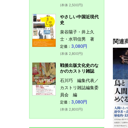
(本体 2,500円)
やさしい中国近現代
史
泉谷陽子・井上久
士・水羽信男 著
関連
3,080円
定価：
(本体 2,800円)
戦後出版文化史のな
かのカストリ雑誌
石川巧 編集代表／
カストリ雑誌編集委
員会 編
3,080円
定価：
(本体 2,800円)