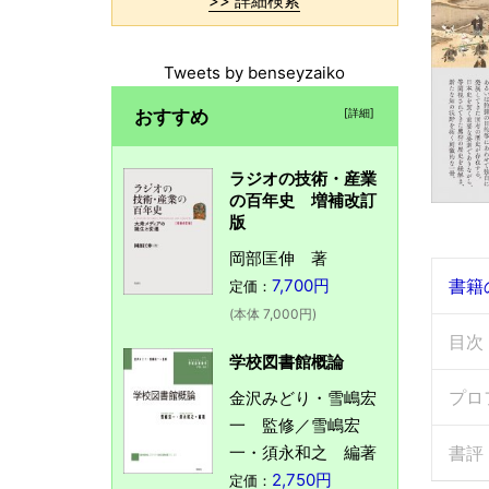
>> 詳細検索
Tweets by benseyzaiko
おすすめ
[詳細]
ラジオの技術・産業
の百年史 増補改訂
版
岡部匡伸 著
7,700円
書籍
定価：
(本体 7,000円)
目次
学校図書館概論
プロ
金沢みどり・雪嶋宏
一 監修／雪嶋宏
一・須永和之 編著
書評
2,750円
定価：