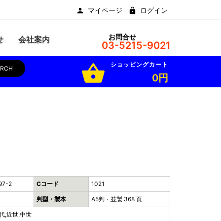
マイページ
ログイン
お問合せ
せ
会社案内
03-5215-9021
ショッピングカート
shopping_basket
ARCH
0円
97-2
Cコード
1021
判型・製本
A5判・並製 368 頁
代,近世,中世