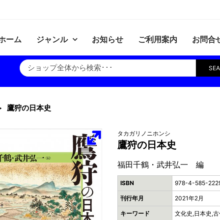
ホーム
ジャンル
お知らせ
ご利用案内
お問合
SE
鷹狩の日本史
タカガリノニホンシ
鷹狩の日本史
福田千鶴・武井弘一 編
ISBN
978-4-585-222
刊行年月
2021年2月
キーワード
文化史,日本史,古