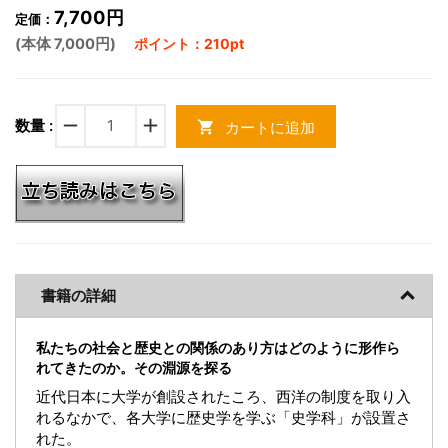
7,700円
定価：
(本体 7,000円)
ポイント：210pt
remove
add
数量 :
カートに追加
shopping_cart
書籍の詳細
私たちの社会と歴史との関係のあり方はどのように形作ら
れてきたのか。その淵源を探る
近代日本に大学が創設されたころ、西洋の制度を取り入
れるなかで、各大学に歴史学を学ぶ「史学科」が設置さ
れた。