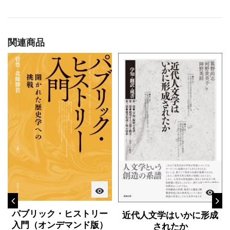
関連商品
visibility
visibility
パブリック・ヒストリー
近代人文学はいかに形成
入門（オンデマンド版）
されたか