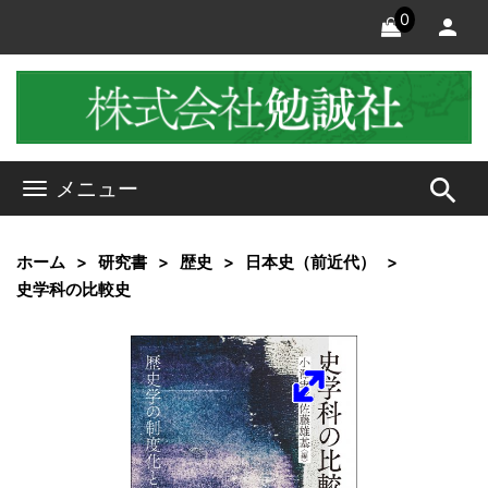
0
search
メニュー
ホーム
研究書
歴史
日本史（前近代）
史学科の比較史