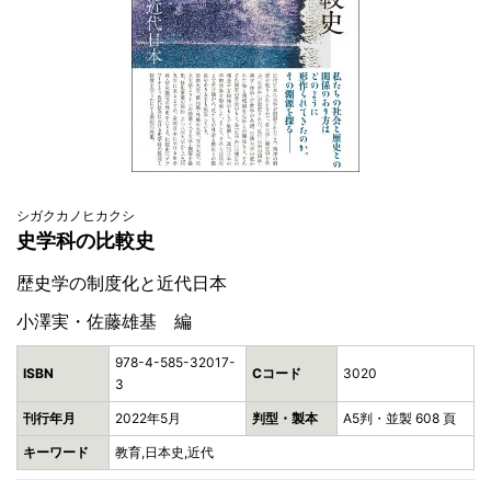
シガクカノヒカクシ
史学科の比較史
歴史学の制度化と近代日本
小澤実・佐藤雄基 編
978-4-585-32017-
ISBN
Cコード
3020
3
刊行年月
2022年5月
判型・製本
A5判・並製 608 頁
キーワード
教育,日本史,近代