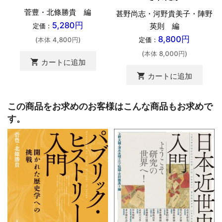
菅豊・北條勝貴 編
甚野尚志・河野貴美子・陣野
5,280円
英則 編
定価：
8,800円
定価：
(本体 4,800円)
(本体 8,000円)
shopping_cart
カートに追加
shopping_cart
カートに追加
この商品をお求めのお客様はこんな商品もお求めで
す。