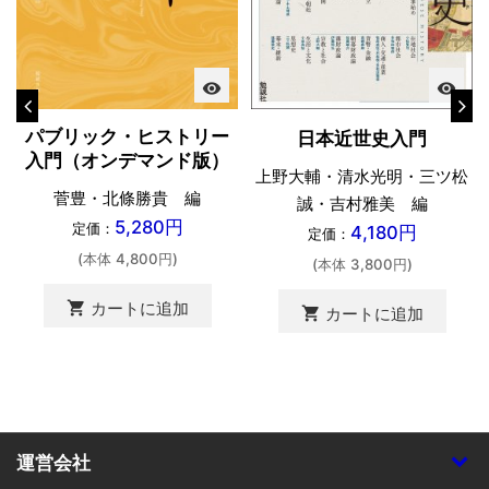
visibility
visibility
パブリック・ヒストリー
日本近世史入門
入門（オンデマンド版）
上野大輔・清水光明・三ツ松
菅豊・北條勝貴 編
誠・吉村雅美 編
5,280円
定価：
4,180円
定価：
(本体 4,800円)
(本体 3,800円)
shopping_cart
カートに追加
shopping_cart
カートに追加
運営会社