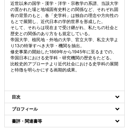
近世以来の国学・漢学・洋学・宗教学の系譜、当該大学
の置かれた場と地域固有史料との関係など、それぞれ固
有の背景のもと、各「史学科」は独自の理念や方向性の
もとで展開し、近代日本の学的世界を形成した。
そして、それらは現在まで受け継がれ、私たちの社会と
歴史との関係のあり方をも規定している。
帝国大学、植民地・外地の大学、官立大学、私立大学よ
り13の特筆すべき大学・機関を抽出。
修史事業の開始した1869年から1945年に至るまでの、
帝国日本における史学科・研究機関の歴史をたどる。
比較史的アプローチより近代社会における史学科の展開
と特徴を明らかにする画期的成果。
目次
プロフィール
書評・関連書等