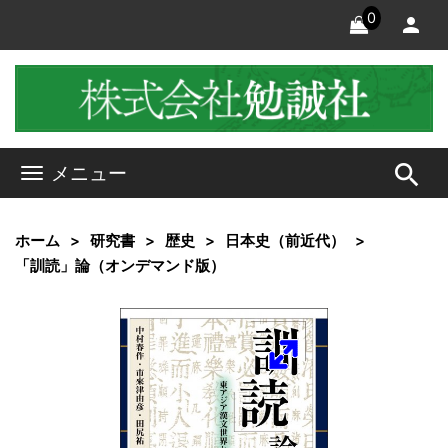
0
search
メニュー
ホーム
研究書
歴史
日本史（前近代）
「訓読」論（オンデマンド版）