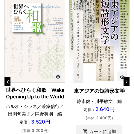
visibility
visibility
世界へひらく和歌 Waka
東アジアの短詩形文学
Opening Up to the World
静永健・川平敏文 編
ハルオ・シラネ／兼築信行／
2,640円
定価：
田渕句美子／陣野英則 編
(本体 2,400円)
3,520円
定価：
(本体 3,200円)
shopping_cart
カートに追加