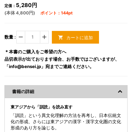
5,280円
定価：
(本体 4,800円)
ポイント：144pt
remove
add
数量 :
カートに追加
shopping_cart
＊本書のご購入をご希望の方へ
品切表示が出ております場合、お手数ではございますが、
「info@bensei.jp」宛までご連絡ください。
書籍の詳細
東アジアから「訓読」を読み直す
「訓読」という異文化理解の方法を再考し、日本伝統文
化の形成、さらには東アジアの漢字・漢字文化圏の文化
形成のあり方を論じる。