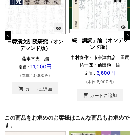
visibility
visibility
続「訓読」論（オンデマ
日韓漢文訓読研究（オン
ンド版）
デマンド版）
中村春作・市來津由彦・田尻
藤本幸夫 編
祐一郎・前田勉 編
11,000円
定価：
6,600円
定価：
(本体 10,000円)
(本体 6,000円)
shopping_cart
カートに追加
shopping_cart
カートに追加
この商品をお求めのお客様はこんな商品もお求めで
す。