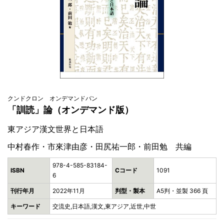
クンドクロン オンデマンドバン
「訓読」論（オンデマンド版）
東アジア漢文世界と日本語
中村春作・市來津由彦・田尻祐一郎・前田勉 共編
978-4-585-83184-
ISBN
Cコード
1091
6
刊行年月
2022年11月
判型・製本
A5判・並製 366 頁
キーワード
交流史,日本語,漢文,東アジア,近世,中世