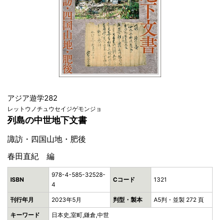
アジア遊学282
レットウノチュウセイジゲモンジョ
列島の中世地下文書
諏訪・四国山地・肥後
春田直紀 編
978-4-585-32528-
ISBN
Cコード
1321
4
刊行年月
2023年5月
判型・製本
A5判・並製 272 頁
キーワード
日本史,室町,鎌倉,中世