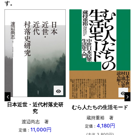
す。
visibility
visibility
日本近世・近代村落史研
むら人たちの生活モード
究
蔵持重裕 著
渡辺尚志 著
4,180円
定価：
11,000円
定価：
(本体 3,800円)