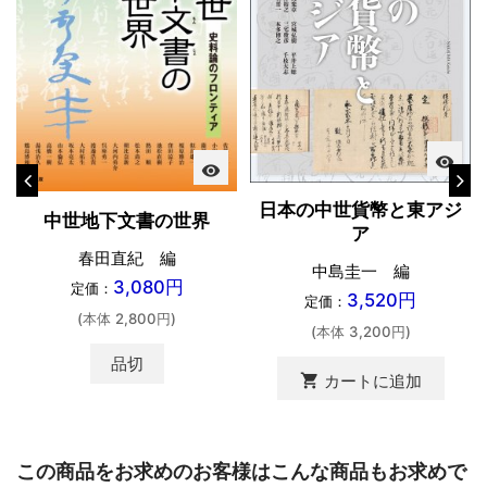
visibility
visibility
日本の中世貨幣と東アジ
中世地下文書の世界
ア
春田直紀 編
中島圭一 編
3,080円
定価：
3,520円
定価：
(本体 2,800円)
(本体 3,200円)
品切
shopping_cart
カートに追加
この商品をお求めのお客様はこんな商品もお求めで