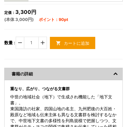
3,300円
定価：
(本体 3,000円)
ポイント：90pt
remove
add
数量 :
カートに追加
shopping_cart
書籍の詳細
重なり、広がり、つながる文書群
中世の地域社会（地下）で生成され機能した「地下文
書」。
東国諏訪の社家、四国山地の名主、九州肥後の大百姓・
殿原など地域も伝来主体も異なる文書群を検討するなか
で、中世地下文書の多様性を列島規模で把握しつつ、文
書群がタテ・ヨコの関係で集積され伝来していった様相