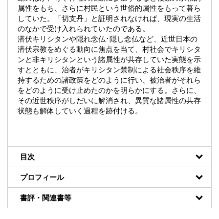
属性をもち、さらに村民という世俗的属性をもって暮ら
していた。「切支丹」と証明されなければ、現実の生活
のなかで受け入れられていたのである。
潜伏キリシタンや隠れ念仏･隠し念仏など、近世日本の
潜伏宗教をめぐる動向に焦点を当て、村社会でキリシタ
ンと非キリシタンという諸属性が共存していた実態を示
すとともに、治者がキリシタン禁制による社会秩序を維
持するための諸政策をどのように行い、被治者がそれら
をどのように受け止めたのかを明らかにする。さらに、
その近世秩序がしだいに解消され、異質な諸属性の共存
状態も解体していく過程を跡付ける。
目次
プロフィール
書評・関連書等