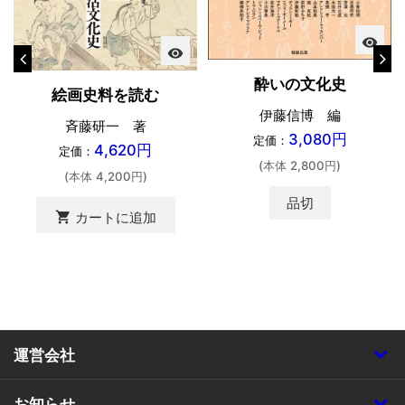
visibility
visibility
酔いの文化史
絵画史料を読む
伊藤信博 編
斉藤研一 著
3,080円
定価：
4,620円
定価：
(本体 2,800円)
(本体 4,200円)
品切
shopping_cart
カートに追加
運営会社
お知らせ