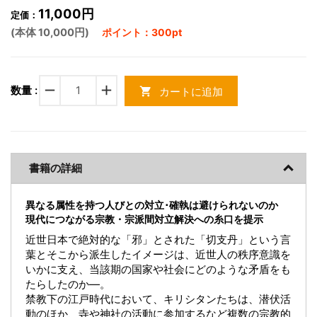
11,000円
定価：
(本体 10,000円)
ポイント：300pt
remove
add
数量 :
カートに追加
shopping_cart
書籍の詳細
異なる属性を持つ人びとの対立･確執は避けられないのか
現代につながる宗教・宗派間対立解決への糸口を提示
近世日本で絶対的な「邪」とされた「切支丹」という言
葉とそこから派生したイメージは、近世人の秩序意識を
いかに支え、当該期の国家や社会にどのような矛盾をも
たらしたのか―。
禁教下の江戸時代において、キリシタンたちは、潜伏活
動のほか、寺や神社の活動に参加するなど複数の宗教的