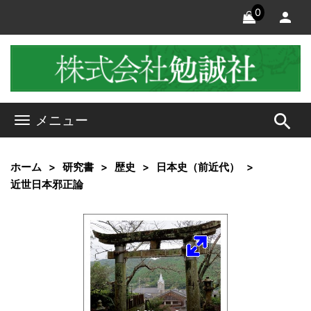
0
search
メニュー
ホーム
研究書
歴史
日本史（前近代）
近世日本邪正論