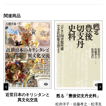
関連商品
visibility
visibility
近世日本のキリシタンと
甦る「豊後切支丹史料」
異文化交流
松井洋子・佐藤孝之・松澤克