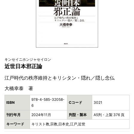
キンセイニホンジャセイロン
近世日本邪正論
江戸時代の秩序維持とキリシタン・隠れ／隠し念仏
大橋幸泰 著
978-4-585-32058-
ISBN
Cコード
3021
6
刊行年月
2024年11月
判型・製本
A5判・上製 376 頁
キーワード
キリスト教,宗教,日本史,江戸,近世