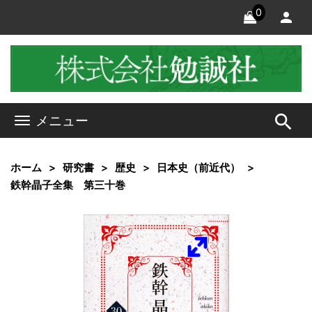
0
search
メニュー
ホーム
研究書
歴史
日本史（前近代）
鉄幹晶子全集 第三十巻