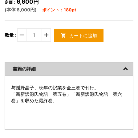
6,600円
定価：
(本体 6,000円)
ポイント：180pt
remove
add
数量 :
カートに追加
shopping_cart
書籍の詳細
与謝野晶子、晩年の訳業を全三巻で刊行。
「新新訳源氏物語 第五巻」「新新訳源氏物語 第六
巻」を収めた最終巻。