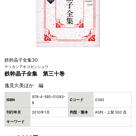
鉄幹晶子全集30
テッカンアキコゼンシュウ
鉄幹晶子全集 第三十巻
逸見久美ほか 編
978-4-585-01083-
ISBN
Cコード
0392
8
刊行年月
2010年1月
判型・製本
A5判・上製 500 頁
キーワード