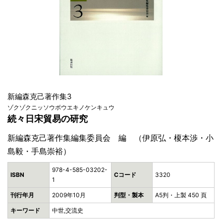
新編森克己著作集3
ゾクゾクニッソウボウエキノケンキュウ
続々日宋貿易の研究
新編森克己著作集編集委員会 編 （伊原弘・榎本渉・小
島毅・手島崇裕）
978-4-585-03202-
ISBN
Cコード
3320
1
刊行年月
2009年10月
判型・製本
A5判・上製 450 頁
キーワード
中世,交流史