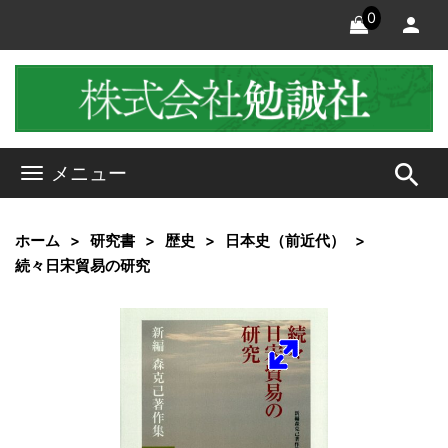
0
search
メニュー
ホーム
研究書
歴史
日本史（前近代）
続々日宋貿易の研究