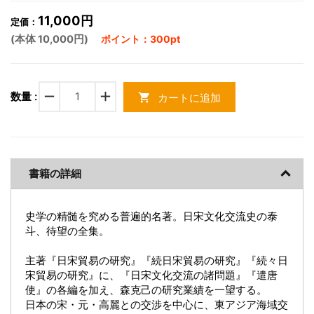
11,000円
定価：
(本体 10,000円)
ポイント：300pt
remove
add
数量 :
カートに追加
shopping_cart
書籍の詳細
史学の精髄を究める普遍的名著。日宋文化交流史の泰
斗、待望の全集。
主著『日宋貿易の研究』『続日宋貿易の研究』『続々日
宋貿易の研究』に、『日宋文化交流の諸問題』『遣唐
使』の各編を加え、森克己の研究業績を一望する。
日本の宋・元・高麗との交渉を中心に、東アジア海域交