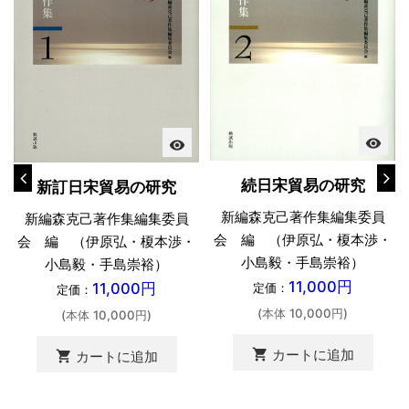
visibility
visibility
続日宋貿易の研究
新訂日宋貿易の研究
新編森克己著作集編集委員
新編森克己著作集編集委員
会 編 （伊原弘・榎本渉・
会 編 （伊原弘・榎本渉・
小島毅・手島崇裕）
小島毅・手島崇裕）
11,000円
11,000円
定価：
定価：
(本体 10,000円)
(本体 10,000円)
shopping_cart
カートに追加
shopping_cart
カートに追加