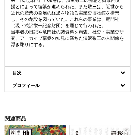
栄一伝記資料』全68巻は、渋沢敬三の発意と財政的支
援とによって編纂が進められた。また敬三は、近世から
近代の産業の発展の経過を物語る実業史博物館を構想
し、その創設を図っていた。これらの事業は、竜門社
（現・渋沢栄一記念財団）を通じて行われた。
当事者の日記や竜門社の諸資料を精査、社史・実業史研
究、アーカイブ構築の知見に満ちた渋沢敬三の人間像を
浮き彫りにする。
目次
プロフィール
関連商品