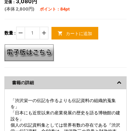
3,080円
定価：
(本体 2,800円)
ポイント：84pt
remove
add
数量 :
カートに追加
shopping_cart
書籍の詳細
「渋沢栄一の伝記を作るよりも伝記資料の組織的蒐集
を」
「日本にも近世以来の産業発展の歴史を語る博物館の建
設を」
個人の伝記資料集としては世界有数の存在である『渋沢