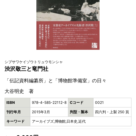
シブサワケイゾウトリュウモンシャ
渋沢敬三と竜門社
「伝記資料編纂所」と「博物館準備室」の日々
大谷明史 著
ISBN
978-4-585-22112-8
Cコード
0021
刊行年月
2015年3月
判型・製本
四六判・上製 250 頁
キーワード
アーカイブズ,博物館,日本史,近代