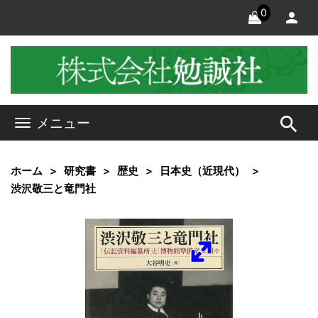
0
search
メニュー
ホーム
研究書
歴史
日本史（近現代）
渋沢敬三と竜門社