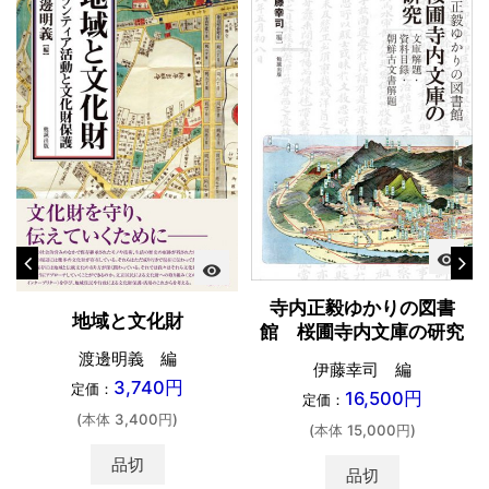
visibility
visibility
寺内正毅ゆかりの図書
地域と文化財
館 桜圃寺内文庫の研究
渡邊明義 編
伊藤幸司 編
3,740円
定価：
16,500円
定価：
(本体 3,400円)
(本体 15,000円)
品切
品切