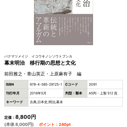
バクマツメイジ イコウキノシソウトブンカ
幕末明治 移行期の思想と文化
前田雅之・青山英正・上原麻有子 編
ISBN
978-4-585-29125-1
Cコード
3091
刊行年月
2016年5月
判型・製本
A5判・上製 512 頁
キーワード
古典,日本史,明治,幕末
8,800円
定価：
(本体 8,000円)
ポイント：240pt