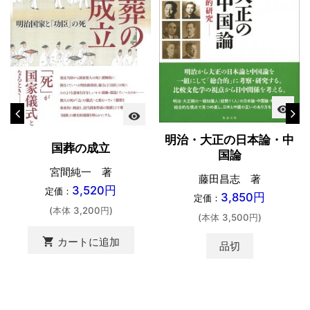
visibility
visibility
明治・大正の日本論・中
国葬の成立
国論
宮間純一 著
藤田昌志 著
3,520円
定価：
3,850円
定価：
(本体 3,200円)
(本体 3,500円)
shopping_cart
カートに追加
品切