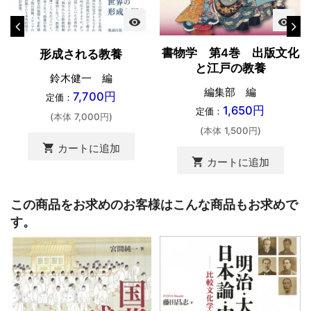
visibility
visibility
書物学 第4巻 出版文化
形成される教養
と江戸の教養
鈴木健一 編
編集部 編
7,700円
定価：
1,650円
定価：
(本体 7,000円)
(本体 1,500円)
shopping_cart
カートに追加
shopping_cart
カートに追加
この商品をお求めのお客様はこんな商品もお求めで
す。