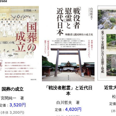
近世
「戦没者慰霊」と近代日
国葬の成立
本
松
宮間純一 著
白川哲夫 著
定価
3,520円
定価：
4,620円
定価：
(本
(本体 3,200円)