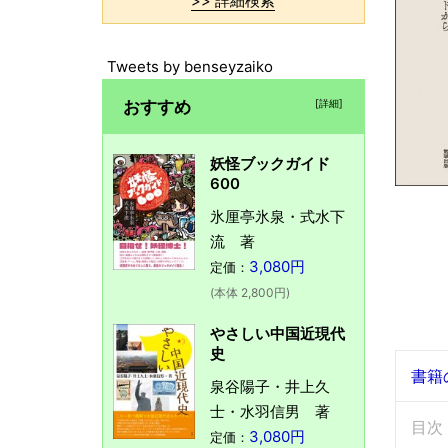
>> 詳細検索
Tweets by benseyzaiko
おすすめ
[詳細]
妖怪ブックガイド
600
氷厘亭氷泉・式水下
流 著
3,080円
定価：
(本体 2,800円)
やさしい中国近現代
史
書籍
泉谷陽子・井上久
士・水羽信男 著
目次
3,080円
定価：