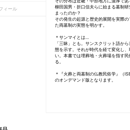
その分布は近畿・中部地方に濃厚であ
柳田国男・折口信夫らに始まる墓制研
フィール
まったのか？
その発生の起源と歴史的展開を実際の
た両墓制の実態を明かす。
＊サンマイとは…
「三昧」とも。サンスクリット語から
態を示す。それが時代を経て変化し、
い。本書では埋葬地・火葬場を指す民
る。
＊『火葬と両墓制の仏教民俗学』（ISBN:9
のオンデマンド版となります。
商品