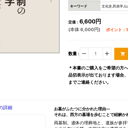
キーワード
文化史,民俗学,仏
6,600円
定価：
(本体 6,000円)
ポイント：18
remove
add
数量 :
shopping_cart
＊本書のご購入をご希望の方
品切表示が出ております場合、お手
までご連絡ください。
の詳細
お墓がふたつに分かれた理由―
それは、西方の墓場を歩むことで紐解か
両墓制。遺体の埋葬地と、遺族が参拝