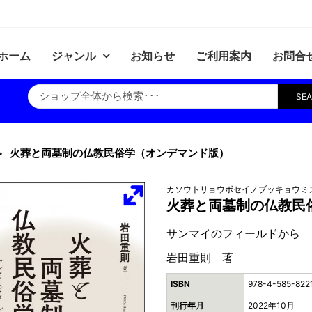
ホーム
ジャンル
お知らせ
ご利用案内
お問合
SE
火葬と両墓制の仏教民俗学（オンデマンド版）
カソウトリョウボセイノブッキョウミ
火葬と両墓制の仏教民
サンマイのフィールドから
岩田重則 著
ISBN
978-4-585-822
刊行年月
2022年10月