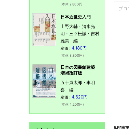
(本体 2,800円)
プロ
日本近世史入門
上野大輔・清水光
明・三ツ松誠・吉村
雅美 編
4,180円
定価：
(本体 3,800円)
日本の図書館建築
増補改訂版
五十嵐太郎・李明
喜 編
4,620円
定価：
(本体 4,200円)
関連