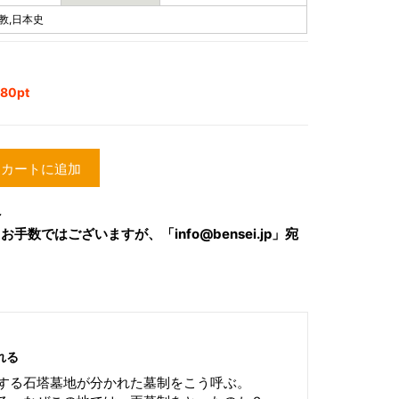
教,日本史
0pt
カートに追加
へ
数ではございますが、「info@bensei.jp」宛
れる
する石塔墓地が分かれた墓制をこう呼ぶ。