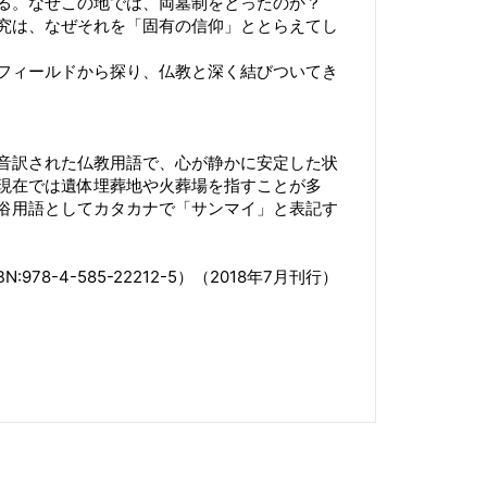
る。なぜこの地では、両墓制をとったのか？
究は、なぜそれを「固有の信仰」ととらえてし
フィールドから探り、仏教と深く結びついてき
音訳された仏教用語で、心が静かに安定した状
現在では遺体埋葬地や火葬場を指すことが多
俗用語としてカタカナで「サンマイ」と表記す
78-4-585-22212-5）（2018年7月刊行）