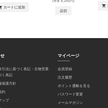
(本体 4,200円)
shopping_cart
カートに追加
ing_cart
品切
らせ
マイページ
取引法に基づく表記・古物営業
会員登録
づく表記
注文履歴
報保護方針
ポイント通帳を見る
規約
パスワード変更
マップ
メールマガジン