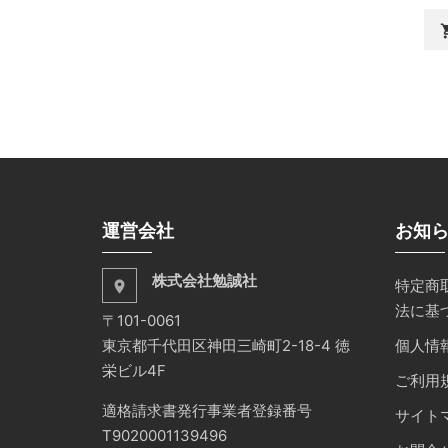
shopp
運営会社
お知
株式会社勉誠社
特定商
place
法に基
〒101-0061
東京都千代田区神田三崎町2-18-4 徳
個人情
栄ビル4F
ご利用
適格請求書発行事業者登録番号
サイト
T9020001139496