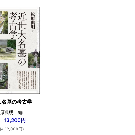
大名墓の考古学
原典明 編
13,200円
：
体 12,000円)