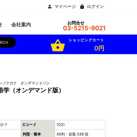
マイページ
ログイン
お問合せ
せ
会社案内
03-5215-9021
ショッピングカート
shopping_basket
ARCH
0円
ンゾクガク オンデマンドバン
俗学（オンデマンド版）
12-7
Cコード
1021
判型・製本
A5判・並製 336 頁