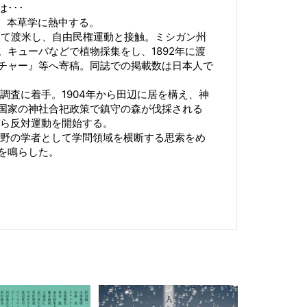
･･･
れ、本草学に熱中する。
学して渡米し、自由民権運動と接触。ミシガン州
キューバなどで植物採集をし、1892年に渡
チャー』等へ寄稿。同誌での掲載数は日本人で
皆調査に着手。1904年から田辺に居を構え、神
国家の神社合祀政策で鎮守の森が伐採される
から反対運動を開始する。
、在野の学者として学問領域を横断する思索をめ
を鳴らした。