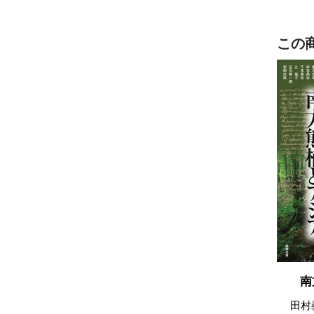
この
南
田村