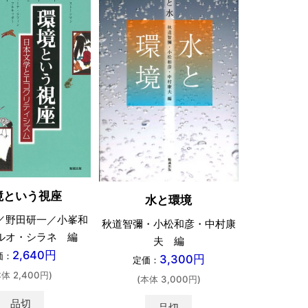
境という視座
水と環境
／野田研一／小峯和
秋道智彌・小松和彦・中村康
ルオ・シラネ 編
夫 編
2,640円
価：
3,300円
定価：
本体 2,400円)
(本体 3,000円)
品切
品切