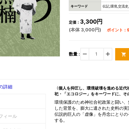
キーワード
伝記,環境,交流史
3,300円
定価：
(本体 3,000円)
ポイント：9
remove
add
数量 :
shopping_cart
の詳細
〈個人を抑圧し、環境破壊を進める近代
祀・「エコロジー」をキーワードに、そ
環境保護のため神社合祀政策と闘い、
した背景を、膨大に遺された史料の実
伝説的巨人の「虚像」を丹念にとりの
フィール
する。