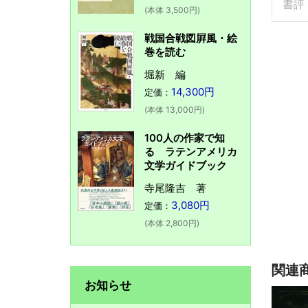
書評
(本体 3,500円)
戦国合戦図屛風・絵
巻を読む
堀新 編
14,300円
定価：
(本体 13,000円)
100人の作家で知
る ラテンアメリカ
文学ガイドブック
寺尾隆吉 著
3,080円
定価：
(本体 2,800円)
関連
お知らせ