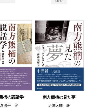
熊楠の説話学
南方熊楠の見た夢
倉照平 著
唐澤太輔 著