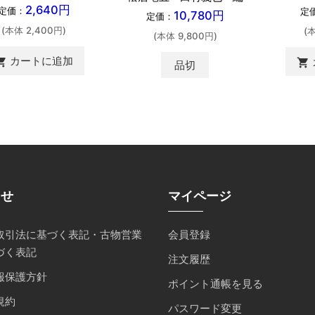
2,640円
定価：
定
10,780円
定価：
(本体 2,400円)
(
(本体 9,800円)
カートに追加
ing_cart
shopping_cart
品切
らせ
マイページ
取引法に基づく表記・古物営業
会員登録
づく表記
注文履歴
報保護方針
ポイント通帳を見る
規約
パスワード変更