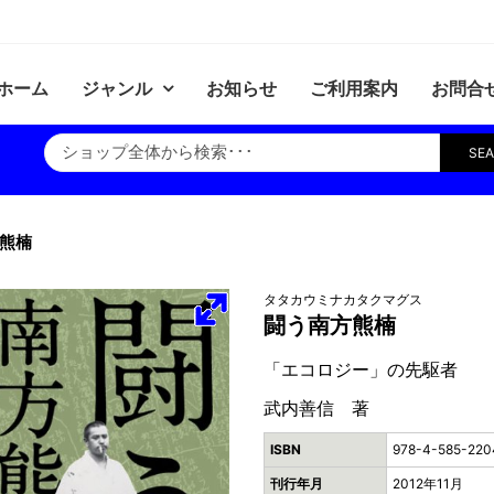
ホーム
ジャンル
お知らせ
ご利用案内
お問合
SE
熊楠
タタカウミナカタクマグス
闘う南方熊楠
「エコロジー」の先駆者
武内善信 著
ISBN
978-4-585-220
刊行年月
2012年11月