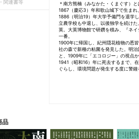
・関連書等
＊南方熊楠（みなかた・くまぐす）とは
1867（慶応3）年和歌山城下で生ま
1886（明治19）年大学予備門を退
立農学校も中退し、以後独学を続けた。
英。大英博物館で研鑽を積み、『ネイ
一番。
1900年に帰国し、紀州隠花植物の悉
社の森で新種の粘菌を発見した。明治
と、1909年に「エコロジー」の視点
1941（昭和16）年に死去するまで
ぐらし、環境問題が発生する度に警鐘
商品