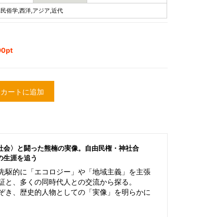
,民俗学,西洋,アジア,近代
0pt
カートに追加
社会〉と闘った熊楠の実像。自由民権・神社合
の生涯を追う
先駆的に「エコロジー」や「地域主義」を主張
証と、多くの同時代人との交流から探る。
ぞき、歴史的人物としての「実像」を明らかに