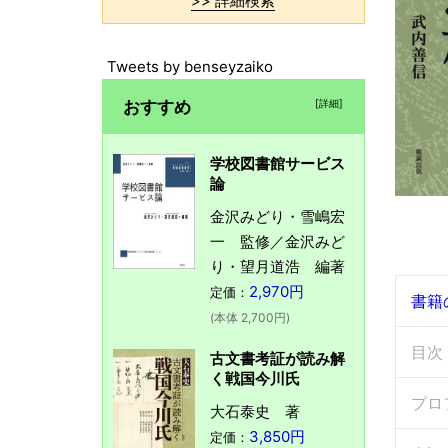
>> 詳細検索
Tweets by benseyzaiko
おすすめ
[詳細]
学校図書館サービス
論
金沢みどり・雪嶋宏
一 監修／金沢みど
り・望月道浩 編著
2,970円
定価：
書籍
(本体 2,700円)
目次
古文書考証が読み解
く戦国今川氏
プロ
大石泰史 著
3,850円
定価：