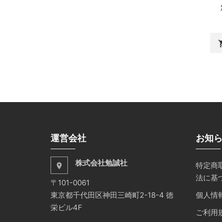
shopp
運営会社
お知
株式会社勉誠社
特定商
place
法に基
〒101-0061
東京都千代田区神田三崎町2-18-4 徳
個人情
栄ビル4F
ご利用