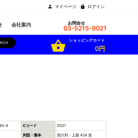
マイページ
ログイン
お問合せ
せ
会社案内
03-5215-9021
ショッピングカート
shopping_basket
ARCH
0円
45-9
Cコード
0021
判型・製本
四六判・上製 424 頁