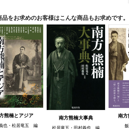
商品をお求めのお客様はこんな商品もお求めです。
方熊楠とアジア
南方
南方熊楠大事典
義也・松居竜五 編
飯
松居竜五・田村義也 編