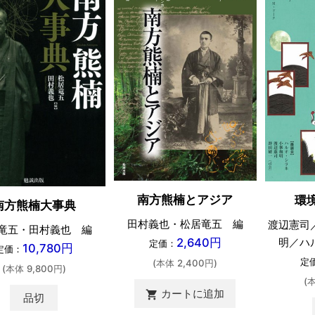
南方熊楠とアジア
環
南方熊楠大事典
田村義也・松居竜五 編
渡辺憲司
竜五・田村義也 編
明／ハ
2,640円
定価：
10,780円
定価：
定
(本体 2,400円)
(本体 9,800円)
(
カートに追加
shopping_cart
品切