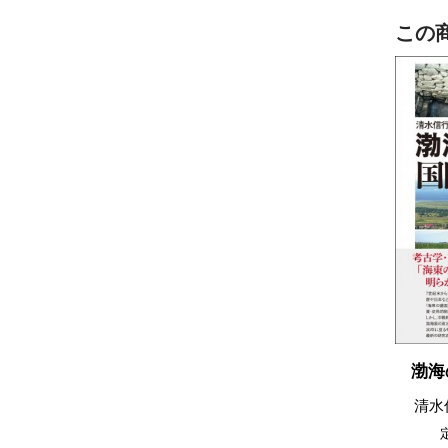
この
渤海
清水