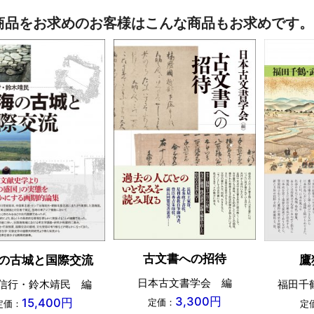
商品をお求めのお客様はこんな商品もお求めです。
古文書への招待
の古城と国際交流
鷹
日本古文書学会 編
信行・鈴木靖民 編
福田千
3,300円
15,400円
定価：
定価：
定