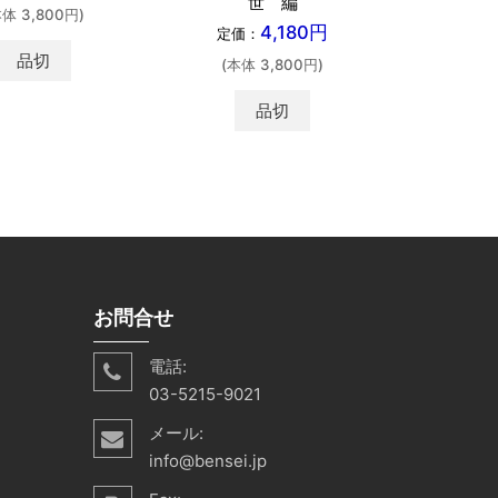
世 編
本体 3,800円)
(本体 
4,180円
定価：
品切
カ
(本体 3,800円)
shopping_cart
品切
お問合せ
電話:
03-5215-9021
メール:
info@bensei.jp