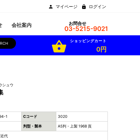
マイページ
ログイン
お問合せ
せ
会社案内
03-5215-9021
ショッピングカート
shopping_basket
ARCH
0円
ウシュウ
集
94-1
Cコード
3020
判型・製本
A5判・上製 1968 頁
,近代