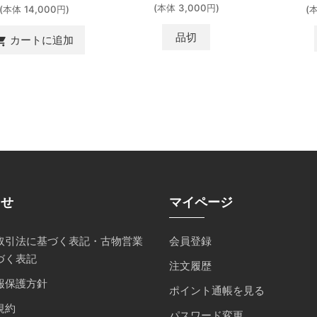
(本体 3,000円)
(本体 14,000円)
(
品切
カートに追加
ing_cart
らせ
マイページ
取引法に基づく表記・古物営業
会員登録
づく表記
注文履歴
報保護方針
ポイント通帳を見る
規約
パスワード変更