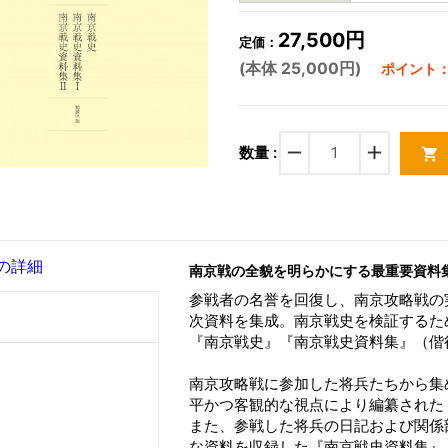
27,500円
定価：
(本体 25,000円)
ポイント：7
remove
add
数量 :
shopping_cart
の詳細
南京戦の全貌を明らかにする最重要資料
参戦者の名誉を回復し、南京攻略戦の
次資料を集成。南京戦史を検証するた
『南京戦史』『南京戦史資料集』（偕
南京攻略戦に参加した将兵たちから集
平かつ客観的な視点により編纂された
また、参戦した将兵の日記および関係
な資料を収録した『南京戦史資料集』