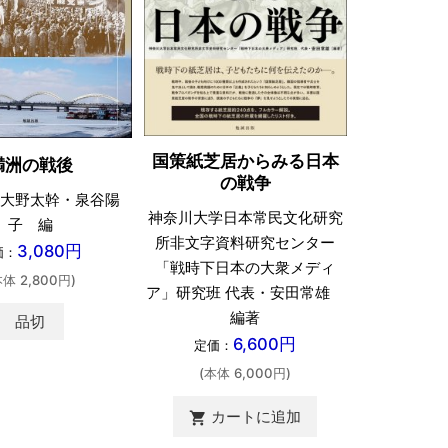
国策紙芝居からみる日本
満洲の戦後
の戦争
大野太幹・泉谷陽
神奈川大学日本常民文化研究
子 編
所非文字資料研究センター
3,080円
価：
「戦時下日本の大衆メディ
本体 2,800円)
ア」研究班 代表・安田常雄
編著
品切
6,600円
定価：
(本体 6,000円)
カートに追加
shopping_cart