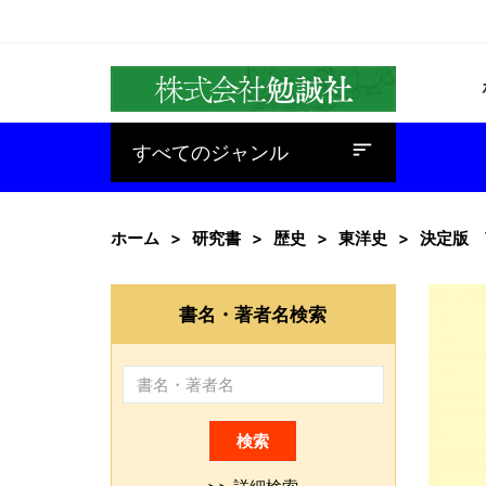
baseline_sort
すべてのジャンル
ホーム
研究書
歴史
東洋史
決定版 
書名・著者名検索