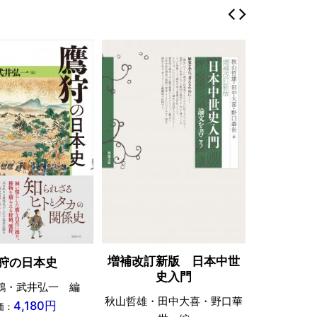
増補改訂新版 日本中世
狩の日本史
戦国合戦
史入門
鶴・武井弘一 編
高
秋山哲雄・田中大喜・野口華
4,180円
価：
定価：