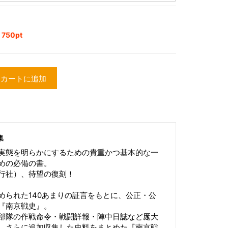
50pt
カートに追加
集
実態を明らかにするための貴重かつ基本的な一
めの必備の書。
行社）、待望の復刻！
められた140あまりの証言をもとに、公正・公
『南京戦史』。
部隊の作戦命令・戦闘詳報・陣中日誌など厖大
、さらに追加収集した史料をまとめた『南京戦