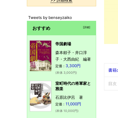
>> 詳細検索
Tweets by benseyzaiko
おすすめ
[詳細]
帝国劇場
森本頼子・井口淳
子・大西由紀 編著
3,300円
定価：
書籍
(本体 3,000円)
室町時代の将軍家と
目次
雅楽
石原比伊呂 著
11,000円
定価：
(本体 10,000円)