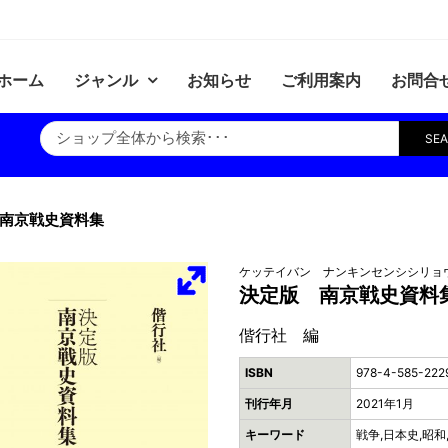
ホーム
ジャンル
お知らせ
ご利用案内
お問合
SE
南京戦史資料集
ケッテイバン ナンキンセンシシリョ
決定版 南京戦史資料
偕行社 編
ISBN
978-4-585-222
刊行年月
2021年1月
キーワード
戦争,日本史,昭和