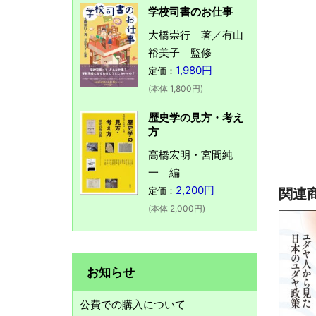
学校司書のお仕事
大橋崇行 著／有山
裕美子 監修
1,980円
定価：
(本体 1,800円)
歴史学の見方・考え
方
高橋宏明・宮間純
一 編
2,200円
定価：
関連
(本体 2,000円)
お知らせ
公費での購入について