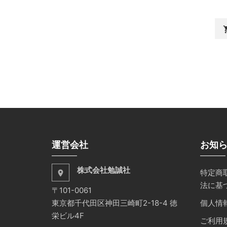
shopp
運営会社
お知
株式会社勉誠社
特定商
place
法に基
〒101-0061
東京都千代田区神田三崎町2-18-4 徳
個人情
栄ビル4F
ご利用