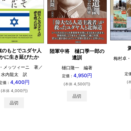
旗のもとでユダヤ人
陸軍中将 樋口季一郎の
かに生き延びたか
遺訓
梅村卓・
・メッツィーニ 著／
樋口隆一 編著
定
水内龍太 訳
4,950円
定価：
4,400円
(
定価：
(本体 4,500円)
(本体 4,000円)
品切
品切