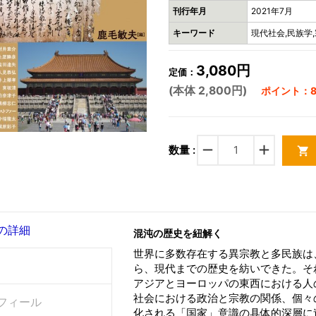
刊行年月
2021年7月
キーワード
現代社会,民族学,
3,080円
定価：
(本体 2,800円)
ポイント：8
remove
add
数量 :
shopping_cart
の詳細
混沌の歴史を紐解く
世界に多数存在する異宗教と多民族は
ら、現代までの歴史を紡いできた。そ
アジアとヨーロッパの東西における人
社会における政治と宗教の関係、個々
フィール
化される「国家」意識の具体的深層に