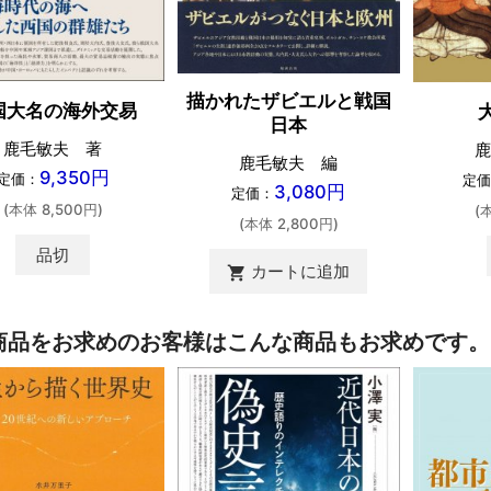
描かれたザビエルと戦国
国大名の海外交易
日本
鹿毛敏夫 著
鹿
鹿毛敏夫 編
9,350円
定価：
定価
3,080円
定価：
(本体 8,500円)
(
(本体 2,800円)
品切
カートに追加
shopping_cart
商品をお求めのお客様はこんな商品もお求めです。