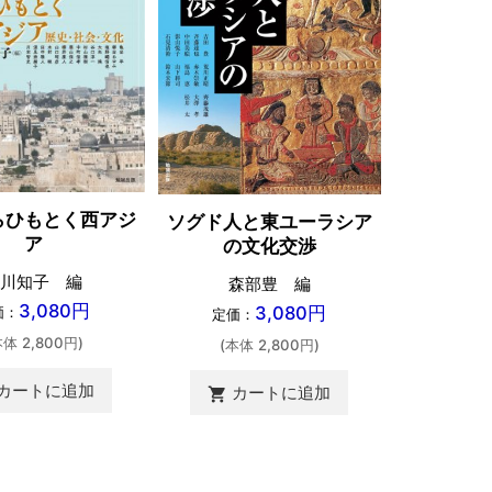
らひもとく西アジ
ソグド人と東ユーラシア
戦国武将
ア
の文化交渉
マ
川知子 編
森部豊 編
湯浅常山 
3,080円
3,080円
価：
定価：
田口
本体 2,800円)
(本体 2,800円)
定価：
(本体 
カートに追加
カートに追加
shopping_cart
カ
shopping_cart