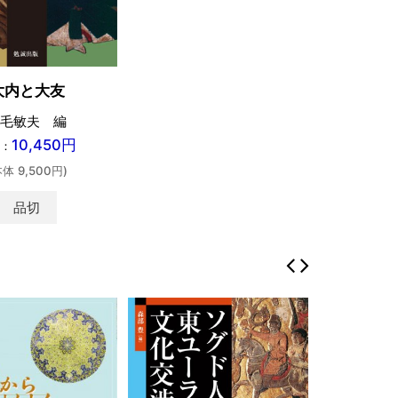
大内と大友
毛敏夫 編
10,450円
：
本体 9,500円)
品切