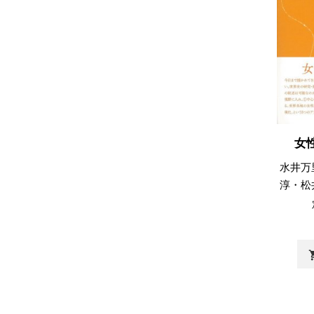
女
水井万
淳・松
shopp