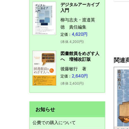
デジタルアーカイブ
入門
柳与志夫・渡邉英
徳 責任編集
4,620円
定価：
(本体 4,200円)
図書館員をめざす人
へ 増補改訂版
関連
後藤敏行 著
2,640円
定価：
(本体 2,400円)
お知らせ
公費での購入について