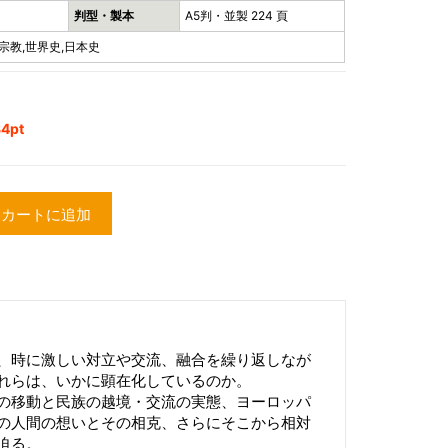
判型・製本
A5判・並製 224 頁
宗教,世界史,日本史
4pt
カートに追加
、時に激しい対立や交流、融合を繰り返しなが
れらは、いかに顕在化しているのか。
の移動と民族の越境・交流の実態、ヨーロッパ
の人間の想いとその相克、さらにそこから相対
迫る。