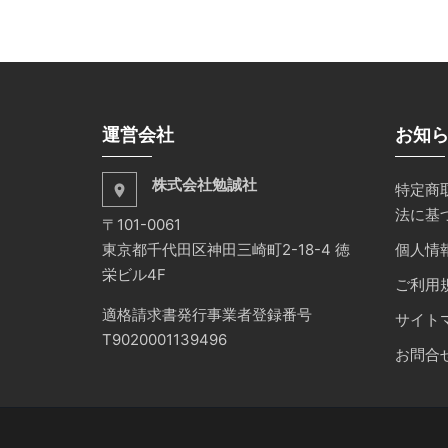
運営会社
お知
株式会社勉誠社
特定商
place
法に基
〒101-0061
東京都千代田区神田三崎町2-18-4 徳
個人情
栄ビル4F
ご利用
適格請求書発行事業者登録番号
サイト
T9020001139496
お問合