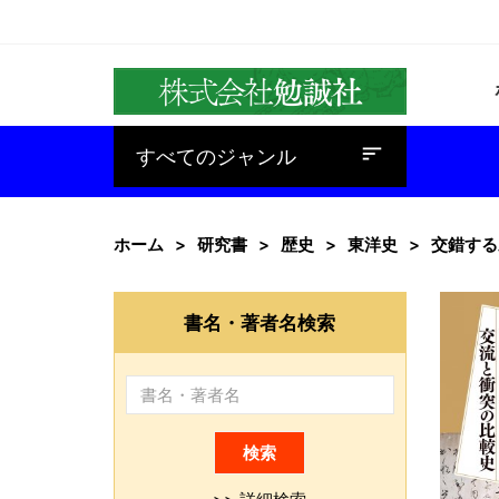
baseline_sort
すべてのジャンル
ホーム
研究書
歴史
東洋史
交錯する
書名・著者名検索