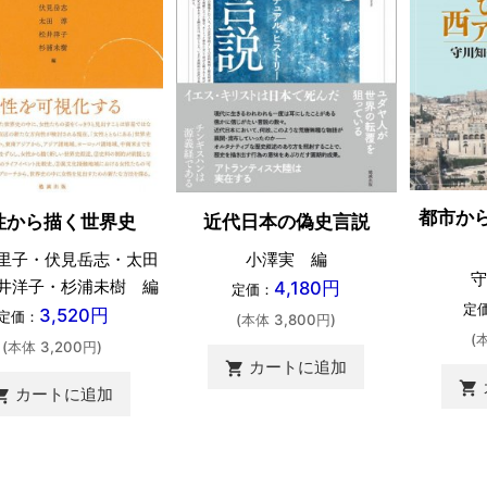
都市か
性から描く世界史
近代日本の偽史言説
里子・伏見岳志・太田
小澤実 編
守
井洋子・杉浦未樹 編
4,180円
定価：
定
3,520円
定価：
(本体 3,800円)
(
(本体 3,200円)
カートに追加
shopping_cart
shopping_cart
カートに追加
ing_cart